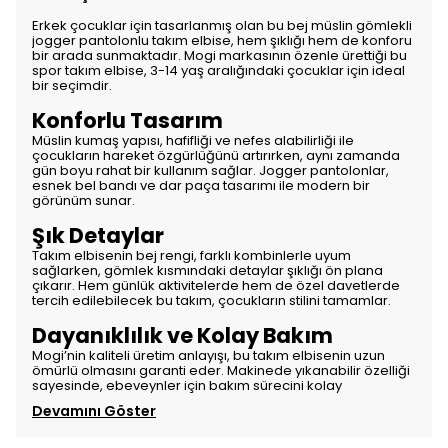
Erkek çocuklar için tasarlanmış olan bu bej müslin gömlekli
jogger pantolonlu takım elbise, hem şıklığı hem de konforu
bir arada sunmaktadır. Mogi markasının özenle ürettiği bu
spor takım elbise, 3-14 yaş aralığındaki çocuklar için ideal
bir seçimdir.
Konforlu Tasarım
Müslin kumaş yapısı, hafifliği ve nefes alabilirliği ile
çocukların hareket özgürlüğünü artırırken, aynı zamanda
gün boyu rahat bir kullanım sağlar. Jogger pantolonlar,
esnek bel bandı ve dar paça tasarımı ile modern bir
görünüm sunar.
Şık Detaylar
Takım elbisenin bej rengi, farklı kombinlerle uyum
sağlarken, gömlek kısmındaki detaylar şıklığı ön plana
çıkarır. Hem günlük aktivitelerde hem de özel davetlerde
tercih edilebilecek bu takım, çocukların stilini tamamlar.
Dayanıklılık ve Kolay Bakım
Mogi’nin kaliteli üretim anlayışı, bu takım elbisenin uzun
ömürlü olmasını garanti eder. Makinede yıkanabilir özelliği
sayesinde, ebeveynler için bakım sürecini kolay
Devamını Göster