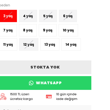
beden
3 yaş
4 yaş
5 yaş
6 yaş
7 yaş
8 yaş
9 yaş
10 yaş
11 yaş
12 yaş
13 yaş
14 yaş
STOKTA YOK
WHATSAPP
1500 TL üzeri
10 gün içinde
ücretsiz kargo
iade değişim