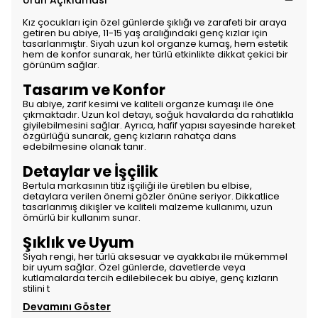
Ürün Açıklaması
Kız çocukları için özel günlerde şıklığı ve zarafeti bir araya
getiren bu abiye, 11-15 yaş aralığındaki genç kızlar için
tasarlanmıştır. Siyah uzun kol organze kumaş, hem estetik
hem de konfor sunarak, her türlü etkinlikte dikkat çekici bir
görünüm sağlar.
Tasarım ve Konfor
Bu abiye, zarif kesimi ve kaliteli organze kumaşı ile öne
çıkmaktadır. Uzun kol detayı, soğuk havalarda da rahatlıkla
giyilebilmesini sağlar. Ayrıca, hafif yapısı sayesinde hareket
özgürlüğü sunarak, genç kızların rahatça dans
edebilmesine olanak tanır.
Detaylar ve İşçilik
Bertula markasının titiz işçiliği ile üretilen bu elbise,
detaylara verilen önemi gözler önüne seriyor. Dikkatlice
tasarlanmış dikişler ve kaliteli malzeme kullanımı, uzun
ömürlü bir kullanım sunar.
Şıklık ve Uyum
Siyah rengi, her türlü aksesuar ve ayakkabı ile mükemmel
bir uyum sağlar. Özel günlerde, davetlerde veya
kutlamalarda tercih edilebilecek bu abiye, genç kızların
stilini t
Devamını Göster