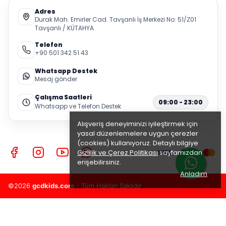
Adres
Durak Mah. Emirler Cad. Tavşanlı İş Merkezi No: 51/Z01
Tavşanlı / KÜTAHYA
Telefon
+90 501 342 51 43
Whatsapp Destek
Mesaj gönder
Çalışma Saatleri
09:00 - 23:00
Whatsapp ve Telefon Destek
Alışveriş deneyiminizi iyileştirmek için
yasal düzenlemelere uygun çerezler
(cookies) kullanıyoruz. Detaylı bilgiye
Gizlilik ve Çerez Politikası
sayfamızdan
erişebilirsiniz.
Anladım
©2026
gcdkids.com
- Tüm Hakları Saklıdır