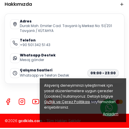
Hakkımızda
Adres
Durak Mah. Emirler Cad. Tavşanlı İş Merkezi No: 51/Z01
Tavşanlı / KÜTAHYA
Telefon
+90 501 342 51 43
Whatsapp Destek
Mesaj gönder
Çalışma Saatleri
09:00 - 23:00
Whatsapp ve Telefon Destek
Alışveriş deneyiminizi iyileştirmek için
yasal düzenlemelere uygun çerezler
(cookies) kullanıyoruz. Detaylı bilgiye
Gizlilik ve Çerez Politikası
sayfamızdan
erişebilirsiniz.
Anladım
©2026
gcdkids.com
- Tüm Hakları Saklıdır