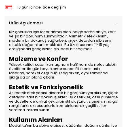
10 gün içinde iade değişim
Ürün Açıklaması
Kız çocukları için tasarlanmış olan indigo saten abiye, zarif
ve şık bir görünüm sunmaktadır. Asimetrik etek kesimi,
modern bir dokunuş sağlarken, çiçek detayları elbisenin
estetik değerini artırmaktadır. Bu özel tasarım, 11-15 yaş
aralığındaki genç kızlar için ideal bir seçimdir.
Malzeme ve Konfor
Yüksek kaliteli saten kumaş, hem hafif hem de nefes alabilir
özellikleri ile gün boyu konfor sunar. Elbisenin askılı
tasarımı, hareket özgürlüğü sağlarken, aynı zamanda
şıklığı da ön plana çıkarır.
Estetik ve Fonksiyonellik
Asimetrik etek yapısı, dinamik bir görünüm yaratırken, çiçek
detayları zarif bir dokunuş ekler. Bu özellikler, özel günlerde
ve davetlerde dikkat çekici bir stil oluşturur. Elbisenin indigo
rengi, farklı aksesuarlarla kombinlenerek çeşitli stiller
yaratma imkanı sunar.
Kullanım Alanları
Modallita’nın bu abiye elbisesi, düğünler, doğum günleri ve