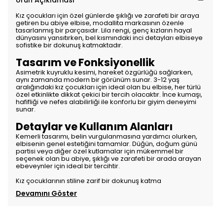
Ürün Açıklaması
Kız çocukları için özel günlerde şıklığı ve zarafeti bir araya
getiren bu abiye elbise, modallita markasının özenle
tasarlanmış bir parçasıdır. Lila rengi, genç kızların hayal
dünyasını yansıtırken, bel kısmındaki inci detayları elbiseye
sofistike bir dokunuş katmaktadır.
Tasarım ve Fonksiyonellik
Asimetrik kuyruklu kesimi, hareket özgürlüğü sağlarken,
aynı zamanda modern bir görünüm sunar. 3-12 yaş
aralığındaki kız çocukları için ideal olan bu elbise, her türlü
özel etkinlikte dikkat çekici bir tercih olacaktır. İnce kumaşı,
hafifliği ve nefes alabilirliği ile konforlu bir giyim deneyimi
sunar.
Detaylar ve Kullanım Alanları
Kemerli tasarımı, belin vurgulanmasına yardımcı olurken,
elbisenin genel estetiğini tamamlar. Düğün, doğum günü
partisi veya diğer özel kutlamalar için mükemmel bir
seçenek olan bu abiye, şıklığı ve zarafeti bir arada arayan
ebeveynler için ideal bir tercihtir.
Kız çocuklarının stiline zarif bir dokunuş katma
Devamını Göster