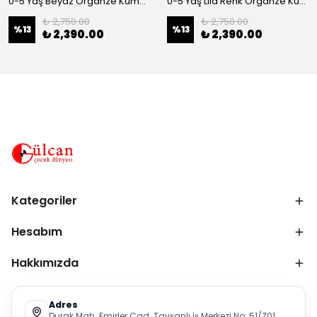
0-5 Yaş Beyaz Organze Kumaş Bel İnci Kemerli Midi Boy Arkası Lastikli Abiye
0-5 Yaş Lila Renk Organze Kumaş Bel İnci Kemerli Midi Boy Arkası Lastikli Abiye
₺ 2,750.00
₺ 2,750.00
%
13
%
13
₺ 2,390.00
₺ 2,390.00
Kategoriler
Hesabım
Hakkımızda
Adres
Durak Mah. Emirler Cad. Tavşanlı İş Merkezi No: 51/Z01