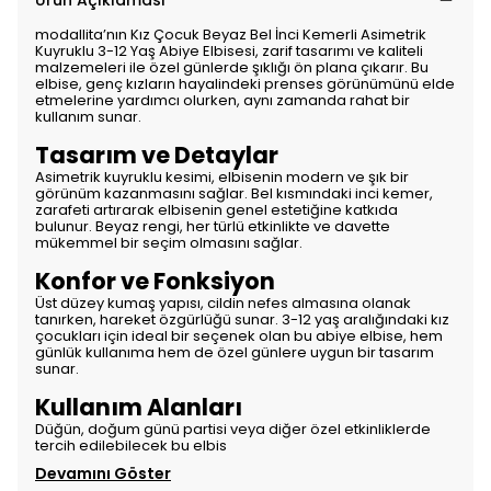
Ürün Açıklaması
modallita’nın Kız Çocuk Beyaz Bel İnci Kemerli Asimetrik
Kuyruklu 3-12 Yaş Abiye Elbisesi, zarif tasarımı ve kaliteli
malzemeleri ile özel günlerde şıklığı ön plana çıkarır. Bu
elbise, genç kızların hayalindeki prenses görünümünü elde
etmelerine yardımcı olurken, aynı zamanda rahat bir
kullanım sunar.
Tasarım ve Detaylar
Asimetrik kuyruklu kesimi, elbisenin modern ve şık bir
görünüm kazanmasını sağlar. Bel kısmındaki inci kemer,
zarafeti artırarak elbisenin genel estetiğine katkıda
bulunur. Beyaz rengi, her türlü etkinlikte ve davette
mükemmel bir seçim olmasını sağlar.
Konfor ve Fonksiyon
Üst düzey kumaş yapısı, cildin nefes almasına olanak
tanırken, hareket özgürlüğü sunar. 3-12 yaş aralığındaki kız
çocukları için ideal bir seçenek olan bu abiye elbise, hem
günlük kullanıma hem de özel günlere uygun bir tasarım
sunar.
Kullanım Alanları
Düğün, doğum günü partisi veya diğer özel etkinliklerde
tercih edilebilecek bu elbis
Devamını Göster