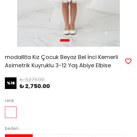
modallita Kız Çocuk Beyaz Bel İnci Kemerli
Asimetrik Kuyruklu 3-12 Yaş Abiye Elbise
₺ 3,275.00
%
16
₺ 2,750.00
renk
beden