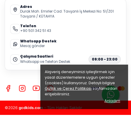
Adres
Durak Mah. Emirler Cad. Tavşanlı İş Merkezi No: 51/Z01
Tavşanlı / KÜTAHYA
Telefon
+90 501 342 51 43
Whatsapp Destek
Mesaj gönder
Çalışma Saatleri
09:00 - 23:00
Whatsapp ve Telefon Destek
Alışveriş deneyiminizi iyileştirmek için
yasal düzenlemelere uygun çerezler
(cookies) kullanıyoruz. Detaylı bilgiye
Gizlilik ve Çerez Politikası
sayfamızdan
erişebilirsiniz.
Anladım
©2026
gcdkids.com
- Tüm Hakları Saklıdır