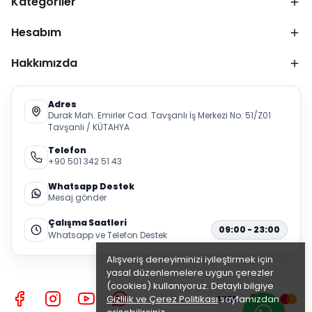
Kategoriler
Hesabım
Hakkımızda
Adres
Durak Mah. Emirler Cad. Tavşanlı İş Merkezi No: 51/Z01
Tavşanlı / KÜTAHYA
Telefon
+90 501 342 51 43
Whatsapp Destek
Mesaj gönder
Çalışma Saatleri
09:00 - 23:00
Whatsapp ve Telefon Destek
Alışveriş deneyiminizi iyileştirmek için
yasal düzenlemelere uygun çerezler
(cookies) kullanıyoruz. Detaylı bilgiye
Gizlilik ve Çerez Politikası
sayfamızdan