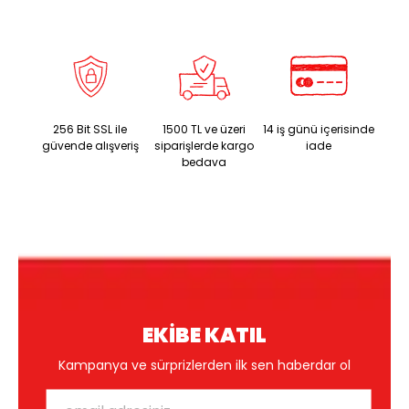
256 Bit SSL ile
1500 TL ve üzeri
14 iş günü içerisinde
güvende alışveriş
siparişlerde kargo
iade
bedava
EKİBE KATIL
Kampanya ve sürprizlerden ilk sen haberdar ol