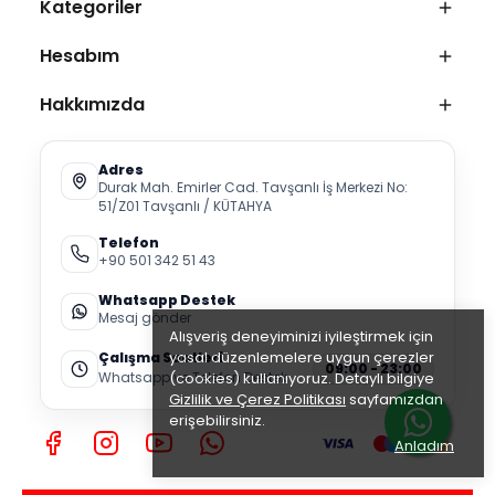
Kategoriler
Hesabım
Hakkımızda
Adres
Durak Mah. Emirler Cad. Tavşanlı İş Merkezi No:
51/Z01 Tavşanlı / KÜTAHYA
Telefon
+90 501 342 51 43
Whatsapp Destek
Mesaj gönder
Alışveriş deneyiminizi iyileştirmek için
yasal düzenlemelere uygun çerezler
Çalışma Saatleri
09:00 - 23:00
Whatsapp ve Telefon Destek
(cookies) kullanıyoruz. Detaylı bilgiye
Gizlilik ve Çerez Politikası
sayfamızdan
erişebilirsiniz.
Anladım