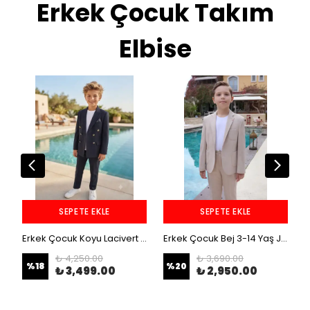
Erkek Çocuk Takım
Elbise
SEPETE EKLE
SEPETE EKLE
Erkek Çocuk Koyu Lacivert Çizgili 5-14 Yaş 3 Parça Kruvaze Takım Elbise
Erkek Çocuk Bej 3-14 Yaş Jogger Pantolonlu Keten 3'Lü Takım Elbise
₺ 4,250.00
₺ 3,690.00
%
18
%
20
₺ 3,499.00
₺ 2,950.00