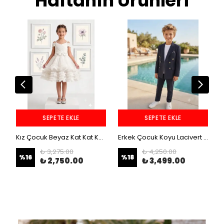
Haftanın Ürünleri
SEPETE EKLE
SEPETE EKLE
Kız Çocuk Beyaz Kat Kat Kuyruklu 3-12 Yaş Midi Boy Tütü Abiye
Erkek Çocuk Koyu Lacivert Çizgili 5-14 Yaş 3 Parça Kruvaze Takım Elbise
₺ 3,275.00
₺ 4,250.00
%
16
%
18
₺ 2,750.00
₺ 3,499.00