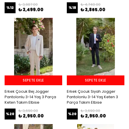
₺ 3,987.00
₺ 4,740.00
%
12
%
18
₺ 3,499.00
₺ 3,865.00
SEPETE EKLE
SEPETE EKLE
Erkek Çocuk Bej Jogger
Erkek Çocuk Siyah Jogger
Pantolonlu 3-14 Yaş 3 Parça
Pantolonlu 3-14 Yaş Keten 3
Keten Takım Elbise
Parça Takım Elbise
₺ 3,690.00
₺ 3,690.00
%
20
%
20
₺ 2,950.00
₺ 2,950.00