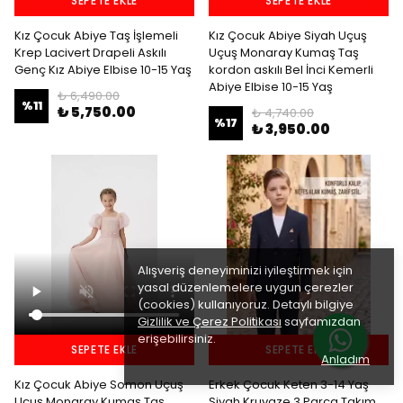
SEPETE EKLE
SEPETE EKLE
Kız Çocuk Abiye Taş İşlemeli
Kız Çocuk Abiye Siyah Uçuş
Krep Lacivert Drapeli Askılı
Uçuş Monaray Kumaş Taş
Genç Kız Abiye Elbise 10-15 Yaş
kordon askılı Bel İnci Kemerli
Abiye Elbise 10-15 Yaş
₺ 6,490.00
%
11
₺ 5,750.00
₺ 4,740.00
%
17
₺ 3,950.00
Alışveriş deneyiminizi iyileştirmek için
yasal düzenlemelere uygun çerezler
(cookies) kullanıyoruz. Detaylı bilgiye
Gizlilik ve Çerez Politikası
sayfamızdan
erişebilirsiniz.
SEPETE EKLE
SEPETE EKLE
Anladım
Kız Çocuk Abiye Somon Uçuş
Erkek Çocuk Keten 3-14 Yaş
Uçuş Monaray Kumaş Taş
Siyah Kruvaze 3 Parça Takım