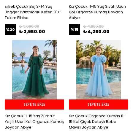
Erkek Çocuk Bej 3-14 Yaş
Kız Çocuk 11-15 Yaş Siyah Uzun
Jogger Pantolonlu Keten 3'Lü
Kol Organze Kumaş Boydan
Takım Elbise
Abiye
₺ 3,690.00
₺ 4,985.00
%
20
%
15
₺ 2,950.00
₺ 4,250.00
SEPETE EKLE
SEPETE EKLE
Kız Çocuk 11-15 Yaş Zümrüt
Kız Çocuk Organze Kumaş 11-
Yeşili Uzun Kol Organze Kumaş
15 Kol Çiçek Detaylı Bebe
Boydan Abiye
Mavisi Boydan Abiye