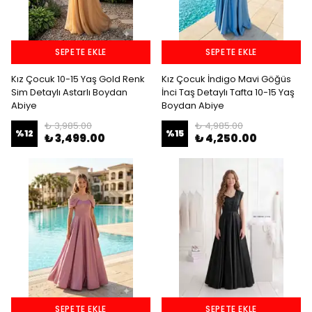
SEPETE EKLE
SEPETE EKLE
Kız Çocuk 10-15 Yaş Gold Renk
Kız Çocuk İndigo Mavi Göğüs
Sim Detaylı Astarlı Boydan
İnci Taş Detaylı Tafta 10-15 Yaş
Abiye
Boydan Abiye
₺ 3,985.00
₺ 4,985.00
%
12
%
15
₺ 3,499.00
₺ 4,250.00
SEPETE EKLE
SEPETE EKLE