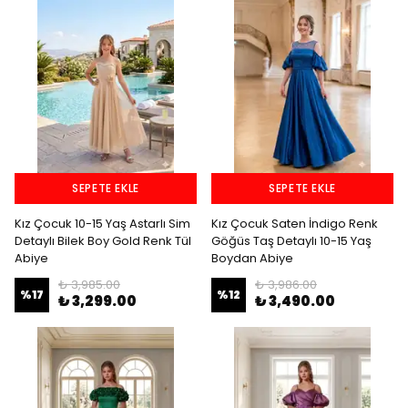
SEPETE EKLE
SEPETE EKLE
Kız Çocuk 10-15 Yaş Astarlı Sim
Kız Çocuk Saten İndigo Renk
Detaylı Bilek Boy Gold Renk Tül
Göğüs Taş Detaylı 10-15 Yaş
Abiye
Boydan Abiye
₺ 3,985.00
₺ 3,986.00
%
17
%
12
₺ 3,299.00
₺ 3,490.00