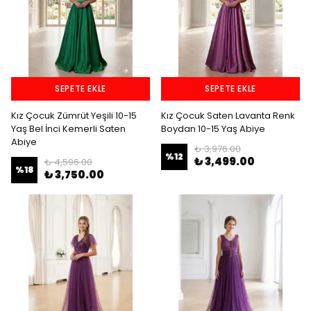
SEPETE EKLE
SEPETE EKLE
Kız Çocuk Zümrüt Yeşili 10-15
Kız Çocuk Saten Lavanta Renk
Yaş Bel İnci Kemerli Saten
Boydan 10-15 Yaş Abiye
Abiye
₺ 3,976.00
%
12
₺ 3,499.00
₺ 4,596.00
%
18
₺ 3,750.00