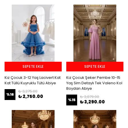
SEPETE EKLE
SEPETE EKLE
Kız Çocuk 3-12 Yaş Lacivert Kat
Kız Çocuk Şeker Pembe 10-15
Kat Tüllü Kuyruklu Tütü Abiye
Yaş Sim Detaylı Tek Valeno Kol
Boydan Abiye
₺ 3,275.00
%
16
₺ 2,750.00
₺ 3,879.00
%
15
₺ 3,290.00