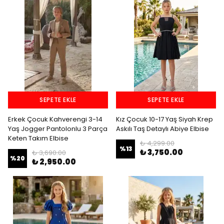
SEPETE EKLE
SEPETE EKLE
Erkek Çocuk Kahverengi 3-14
Kız Çocuk 10-17 Yaş Siyah Krep
Yaş Jogger Pantolonlu 3 Parça
Askılı Taş Detaylı Abiye Elbise
Keten Takım Elbise
₺ 4,299.00
%
13
₺ 3,750.00
₺ 3,690.00
%
20
₺ 2,950.00