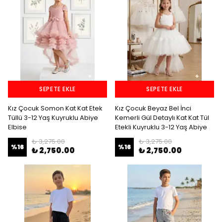
SEPETE EKLE
SEPETE EKLE
Kız Çocuk Somon Kat Kat Etek
Kız Çocuk Beyaz Bel İnci
Tüllü 3-12 Yaş Kuyruklu Abiye
Kemerli Gül Detaylı Kat Kat Tül
Elbise
Etekli Kuyruklu 3-12 Yaş Abiye
₺ 3,275.00
₺ 3,275.00
%
16
%
16
₺ 2,750.00
₺ 2,750.00