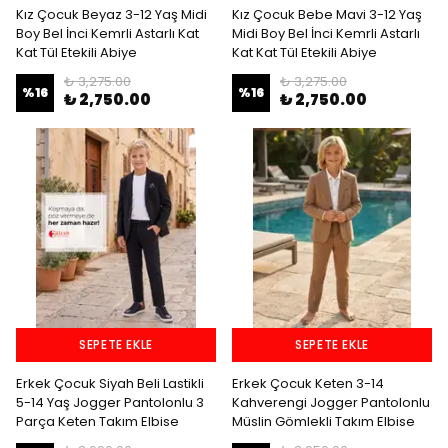
Kız Çocuk Beyaz 3-12 Yaş Midi
Kız Çocuk Bebe Mavi 3-12 Yaş
Boy Bel İnci Kemrli Astarlı Kat
Midi Boy Bel İnci Kemrli Astarlı
Kat Tül Etekili Abiye
Kat Kat Tül Etekili Abiye
₺ 3,275.00
₺ 3,275.00
%
16
%
16
₺ 2,750.00
₺ 2,750.00
SEPETE EKLE
SEPETE EKLE
Erkek Çocuk Siyah Beli Lastikli
Erkek Çocuk Keten 3-14
5-14 Yaş Jogger Pantolonlu 3
Kahverengi Jogger Pantolonlu
Parça Keten Takım Elbise
Müslin Gömlekli Takım Elbise