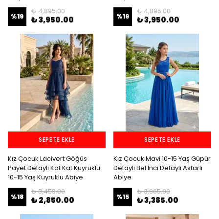
₺ 4,895.00
₺ 4,895.00
%
19
%
19
₺ 3,950.00
₺ 3,950.00
SEPETE EKLE
SEPETE EKLE
Kız Çocuk Lacivert Göğüs
Kız Çocuk Mavi 10-15 Yaş Güpür
Payet Detaylı Kat Kat Kuyruklu
Detaylı Bel İnci Detaylı Astarlı
10-15 Yaş Kuyruklu Abiye
Abiye
₺ 3,459.00
₺ 3,965.00
%
18
%
15
₺ 2,850.00
₺ 3,385.00