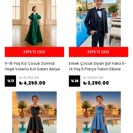
SEPETE EKLE
SEPETE EKLE
11-15 Yaş Kız Cocuk Zümrüt
Erkek Çocuk Siyah Şal Yaka 5-
Yeşili Voleno Kol Saten Abiye
14 Yaş 5 Parça Takım Elbise
₺ 4,750.00
₺ 3,895.00
%
11
%
16
₺ 4,250.00
₺ 3,290.00