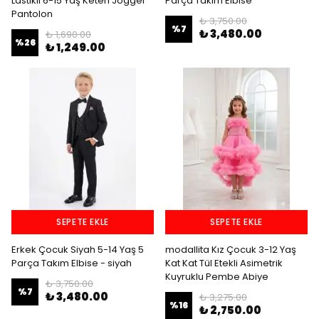
Lastikli 6-15 Yaş Keten Jogger
Parça Takım Elbise
Pantolon
₺ 3,750.00
%
7
₺ 3,480.00
₺ 1,690.00
%
26
₺ 1,249.00
SEPETE EKLE
SEPETE EKLE
Erkek Çocuk Siyah 5-14 Yaş 5
modallita Kız Çocuk 3-12 Yaş
Parça Takım Elbise - siyah
Kat Kat Tül Etekli Asimetrik
Kuyruklu Pembe Abiye
₺ 3,750.00
%
7
₺ 3,480.00
₺ 3,275.00
%
16
₺ 2,750.00