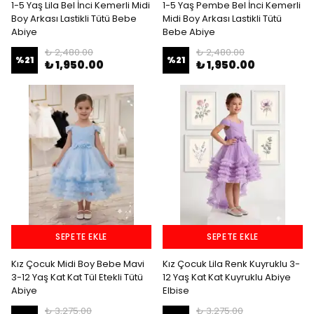
1-5 Yaş Lila Bel İnci Kemerli Midi
1-5 Yaş Pembe Bel İnci Kemerli
Boy Arkası Lastikli Tütü Bebe
Midi Boy Arkası Lastikli Tütü
Abiye
Bebe Abiye
₺ 2,480.00
₺ 2,480.00
%
21
%
21
₺ 1,950.00
₺ 1,950.00
SEPETE EKLE
SEPETE EKLE
Kız Çocuk Midi Boy Bebe Mavi
Kız Çocuk Lila Renk Kuyruklu 3-
3-12 Yaş Kat Kat Tül Etekli Tütü
12 Yaş Kat Kat Kuyruklu Abiye
Abiye
Elbise
₺ 3,275.00
₺ 3,275.00