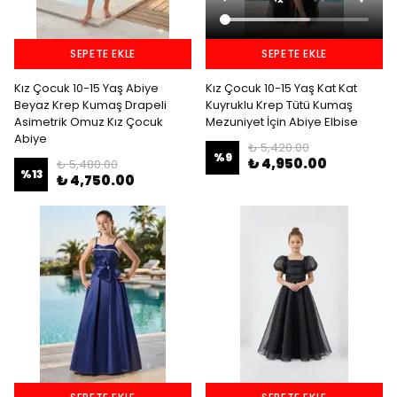
SEPETE EKLE
SEPETE EKLE
Kız Çocuk 10-15 Yaş Abiye
Kız Çocuk 10-15 Yaş Kat Kat
Beyaz Krep Kumaş Drapeli
Kuyruklu Krep Tütü Kumaş
Asimetrik Omuz Kız Çocuk
Mezuniyet İçin Abiye Elbise
Abiye
₺ 5,420.00
%
9
₺ 4,950.00
₺ 5,480.00
%
13
₺ 4,750.00