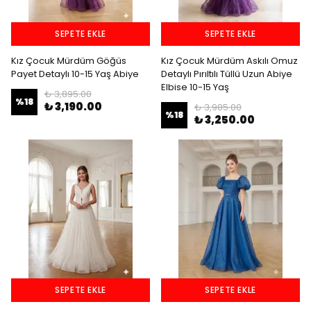
SEPETE EKLE
SEPETE EKLE
Kız Çocuk Mürdüm Göğüs
Kız Çocuk Mürdüm Askılı Omuz
Payet Detaylı 10-15 Yaş Abiye
Detaylı Pırıltılı Tüllü Uzun Abiye
Elbise 10-15 Yaş
₺ 3,895.00
%
18
₺ 3,190.00
₺ 3,985.00
%
18
₺ 3,250.00
SEPETE EKLE
SEPETE EKLE