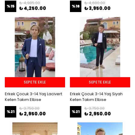
₺ 4,985.00
₺ 4,680.00
%
15
%
16
₺ 4,250.00
₺ 3,950.00
SEPETE EKLE
SEPETE EKLE
Erkek Çocuk 3-14 Yaş Lacivert
Erkek Çocuk 3-14 Yaş Siyah
Keten Takım Elbise
Keten Takım Elbise
₺ 3,750.00
₺ 3,750.00
%
21
%
21
₺ 2,950.00
₺ 2,950.00