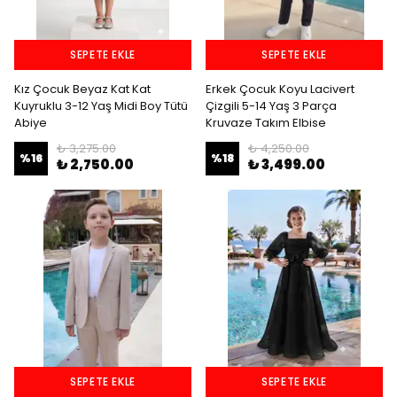
SEPETE EKLE
SEPETE EKLE
Kız Çocuk Beyaz Kat Kat
Erkek Çocuk Koyu Lacivert
Kuyruklu 3-12 Yaş Midi Boy Tütü
Çizgili 5-14 Yaş 3 Parça
Abiye
Kruvaze Takım Elbise
₺ 3,275.00
₺ 4,250.00
%
16
%
18
₺ 2,750.00
₺ 3,499.00
SEPETE EKLE
SEPETE EKLE