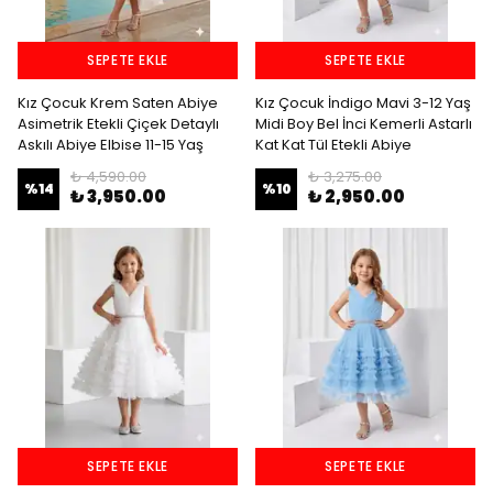
SEPETE EKLE
SEPETE EKLE
Kız Çocuk Krem Saten Abiye
Kız Çocuk İndigo Mavi 3-12 Yaş
Asimetrik Etekli Çiçek Detaylı
Midi Boy Bel İnci Kemerli Astarlı
Askılı Abiye Elbise 11-15 Yaş
Kat Kat Tül Etekli Abiye
₺ 4,590.00
₺ 3,275.00
%
14
%
10
₺ 3,950.00
₺ 2,950.00
SEPETE EKLE
SEPETE EKLE