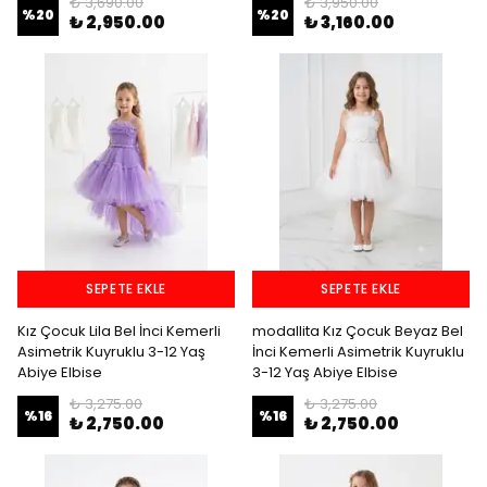
₺ 3,690.00
₺ 3,950.00
%
20
%
20
₺ 2,950.00
₺ 3,160.00
SEPETE EKLE
SEPETE EKLE
Kız Çocuk Lila Bel İnci Kemerli
modallita Kız Çocuk Beyaz Bel
Asimetrik Kuyruklu 3-12 Yaş
İnci Kemerli Asimetrik Kuyruklu
Abiye Elbise
3-12 Yaş Abiye Elbise
₺ 3,275.00
₺ 3,275.00
%
16
%
16
₺ 2,750.00
₺ 2,750.00