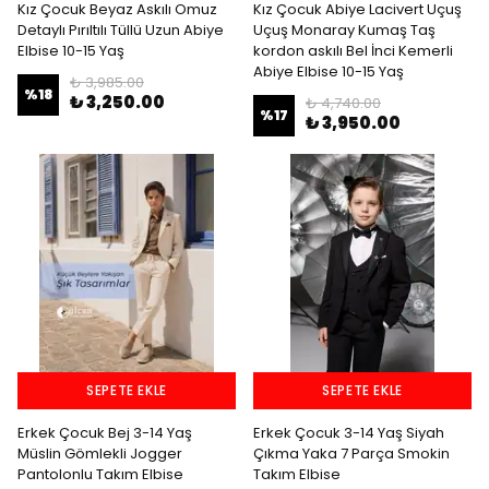
Kız Çocuk Beyaz Askılı Omuz
Kız Çocuk Abiye Lacivert Uçuş
Detaylı Pırıltılı Tüllü Uzun Abiye
Uçuş Monaray Kumaş Taş
Elbise 10-15 Yaş
kordon askılı Bel İnci Kemerli
Abiye Elbise 10-15 Yaş
₺ 3,985.00
%
18
₺ 3,250.00
₺ 4,740.00
%
17
₺ 3,950.00
SEPETE EKLE
SEPETE EKLE
Erkek Çocuk Bej 3-14 Yaş
Erkek Çocuk 3-14 Yaş Siyah
Müslin Gömlekli Jogger
Çıkma Yaka 7 Parça Smokin
Pantolonlu Takım Elbise
Takım Elbise