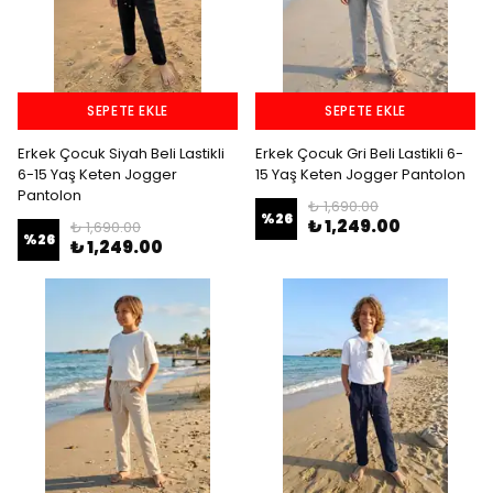
SEPETE EKLE
SEPETE EKLE
Erkek Çocuk Siyah Beli Lastikli
Erkek Çocuk Gri Beli Lastikli 6-
6-15 Yaş Keten Jogger
15 Yaş Keten Jogger Pantolon
Pantolon
₺ 1,690.00
%
26
₺ 1,249.00
₺ 1,690.00
%
26
₺ 1,249.00