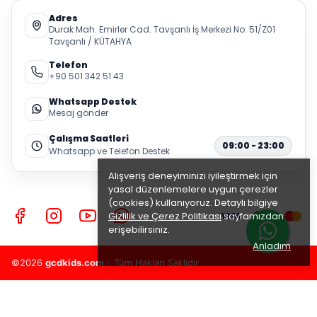
Adres
Durak Mah. Emirler Cad. Tavşanlı İş Merkezi No: 51/Z01
Tavşanlı / KÜTAHYA
Telefon
+90 501 342 51 43
Whatsapp Destek
Mesaj gönder
Çalışma Saatleri
09:00 - 23:00
Whatsapp ve Telefon Destek
Alışveriş deneyiminizi iyileştirmek için
yasal düzenlemelere uygun çerezler
(cookies) kullanıyoruz. Detaylı bilgiye
Gizlilik ve Çerez Politikası
sayfamızdan
erişebilirsiniz.
Anladım
©2026
gcdkids.com
- Tüm Hakları Saklıdır
Erkek Çocuk Klasik Ayakkabı