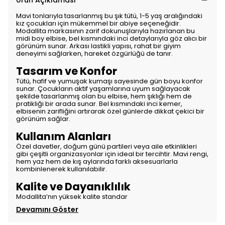
Ürün Açıklaması
Mavi tonlarıyla tasarlanmış bu şık tütü, 1-5 yaş aralığındaki
kız çocukları için mükemmel bir abiye seçeneğidir.
Modallita markasının zarif dokunuşlarıyla hazırlanan bu
midi boy elbise, bel kısmındaki inci detaylarıyla göz alıcı bir
görünüm sunar. Arkası lastikli yapısı, rahat bir giyim
deneyimi sağlarken, hareket özgürlüğü de tanır.
Tasarım ve Konfor
Tütü, hafif ve yumuşak kumaşı sayesinde gün boyu konfor
sunar. Çocukların aktif yaşamlarına uyum sağlayacak
şekilde tasarlanmış olan bu elbise, hem şıklığı hem de
pratikliği bir arada sunar. Bel kısmındaki inci kemer,
elbisenin zarifliğini artırarak özel günlerde dikkat çekici bir
görünüm sağlar.
Kullanım Alanları
Özel davetler, doğum günü partileri veya aile etkinlikleri
gibi çeşitli organizasyonlar için ideal bir tercihtir. Mavi rengi,
hem yaz hem de kış aylarında farklı aksesuarlarla
kombinlenerek kullanılabilir.
Kalite ve Dayanıklılık
Modallita’nın yüksek kalite standar
Devamını Göster