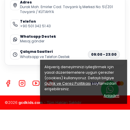
Adres
Durak Mah. Emirler Cad. Tavşanlı İş Merkezi No: 51/Z01
Tavşanlı / KÜTAHYA
Telefon
+90 501 342 51 43
Whatsapp Destek
Mesaj gönder
Çalışma Saatleri
09:00 - 23:00
Whatsapp ve Telefon Destek
Alışveriş deneyiminizi iyileştirmek için
yasal düzenlemelere uygun çerezler
(cookies) kullanıyoruz. Detaylı bilgiye
Gizlilik ve Çerez Politikası
sayfamızdan
erişebilirsiniz.
Anladım
©2026
gcdkids.com
- Tüm Hakları Saklıdır