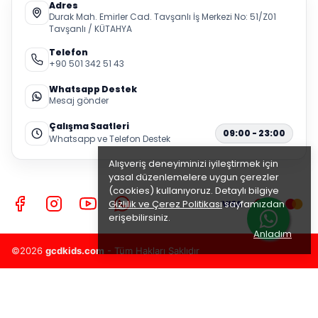
Adres
Durak Mah. Emirler Cad. Tavşanlı İş Merkezi No: 51/Z01
Tavşanlı / KÜTAHYA
Telefon
+90 501 342 51 43
Whatsapp Destek
Mesaj gönder
Çalışma Saatleri
09:00 - 23:00
Whatsapp ve Telefon Destek
Alışveriş deneyiminizi iyileştirmek için
yasal düzenlemelere uygun çerezler
(cookies) kullanıyoruz. Detaylı bilgiye
Gizlilik ve Çerez Politikası
sayfamızdan
erişebilirsiniz.
Anladım
©2026
gcdkids.com
- Tüm Hakları Saklıdır