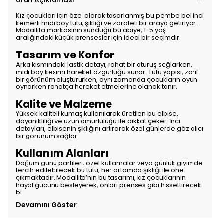
Ürün Açıklaması
Kız çocukları için özel olarak tasarlanmış bu pembe bel inci
kemerli midi boy tütü, şıklığı ve zarafeti bir araya getiriyor.
Modallita markasının sunduğu bu abiye, 1-5 yaş
aralığındaki küçük prensesler için ideal bir seçimdir.
Tasarım ve Konfor
Arka kısmındaki lastik detayı, rahat bir oturuş sağlarken,
midi boy kesimi hareket özgürlüğü sunar. Tütü yapısı, zarif
bir görünüm oluştururken, aynı zamanda çocukların oyun
oynarken rahatça hareket etmelerine olanak tanır.
Kalite ve Malzeme
Yüksek kaliteli kumaş kullanılarak üretilen bu elbise,
dayanıklılığı ve uzun ömürlülüğü ile dikkat çeker. İnci
detayları, elbisenin şıklığını artırarak özel günlerde göz alıcı
bir görünüm sağlar.
Kullanım Alanları
Doğum günü partileri, özel kutlamalar veya günlük giyimde
tercih edilebilecek bu tütü, her ortamda şıklığı ile öne
çıkmaktadır. Modallita’nın bu tasarımı, kız çocuklarının
hayal gücünü besleyerek, onları prenses gibi hissettirecek
bi
Devamını Göster