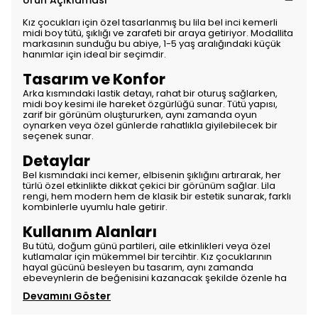
Ürün Açıklaması
Kız çocukları için özel tasarlanmış bu lila bel inci kemerli
midi boy tütü, şıklığı ve zarafeti bir araya getiriyor. Modallita
markasının sunduğu bu abiye, 1-5 yaş aralığındaki küçük
hanımlar için ideal bir seçimdir.
Tasarım ve Konfor
Arka kısmındaki lastik detayı, rahat bir oturuş sağlarken,
midi boy kesimi ile hareket özgürlüğü sunar. Tütü yapısı,
zarif bir görünüm oluştururken, aynı zamanda oyun
oynarken veya özel günlerde rahatlıkla giyilebilecek bir
seçenek sunar.
Detaylar
Bel kısmındaki inci kemer, elbisenin şıklığını artırarak, her
türlü özel etkinlikte dikkat çekici bir görünüm sağlar. Lila
rengi, hem modern hem de klasik bir estetik sunarak, farklı
kombinlerle uyumlu hale getirir.
Kullanım Alanları
Bu tütü, doğum günü partileri, aile etkinlikleri veya özel
kutlamalar için mükemmel bir tercihtir. Kız çocuklarının
hayal gücünü besleyen bu tasarım, aynı zamanda
ebeveynlerin de beğenisini kazanacak şekilde özenle ha
Devamını Göster