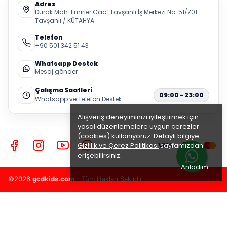
Adres
Durak Mah. Emirler Cad. Tavşanlı İş Merkezi No: 51/Z01
Tavşanlı / KÜTAHYA
Telefon
+90 501 342 51 43
Whatsapp Destek
Mesaj gönder
Çalışma Saatleri
09:00 - 23:00
Whatsapp ve Telefon Destek
Alışveriş deneyiminizi iyileştirmek için
yasal düzenlemelere uygun çerezler
(cookies) kullanıyoruz. Detaylı bilgiye
Gizlilik ve Çerez Politikası
sayfamızdan
erişebilirsiniz.
Anladım
©2026
gcdkids.com
- Tüm Hakları Saklıdır