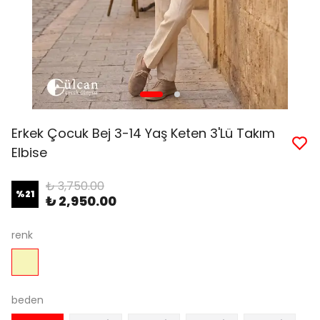
Erkek Çocuk Bej 3-14 Yaş Keten 3'Lü Takım
Elbise
₺ 3,750.00
%
21
₺ 2,950.00
renk
beden