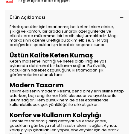
10 gün içinde iade değişim
Ürün Açıklaması
Erkek çocuklar için tasarlanmış bej keten takım elbise,
şıklığı ve konforu bir arada sunarak özel günlerde ve
etkinliklerde mükemmel bir tercih oluşturmaktadır. Mogi
markasının özenle ürettiği bu takım elbise, 3-14 yaş
aralığındaki çocuklar için ideal bir seçenek sunar.
Üstün Kalite Keten Kumaş
Keten malzeme, hafifliği ve nefes alabilirliği ile yaz
aylarında dahi rahat bir kullanım sağlar. Bu özellik,
çocukların hareket özgürlüğünü kısıtlamadan şık
görünmelerine olanak tanır.
Modern Tasarım
Takım elbisenin modern kesimi, genç bireylerin stiline hitap
ederken, bej rengi ile her türlü aksesuar ve ayakkabı ile
uyum sağlar. Hem günlük hem de özel etkinliklerde
kullanılabilecek çok yönlülüğü ile dikkat çeker.
Konfor ve Kullanım Kolaylığı
Özenle tasarlanmış dikiş detayları ve esnek yapısı,
çocukların gün boyu rahat hissetmelerini sağlar. Ayrıca,
kolay giyilip çıkarılabilen yapısı, ebeveynler için de pratik