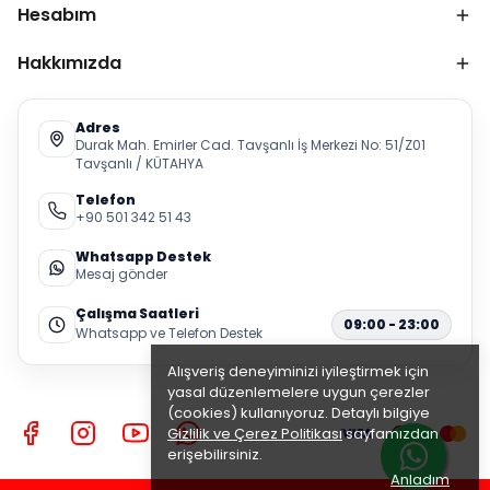
Hesabım
Hakkımızda
Adres
Durak Mah. Emirler Cad. Tavşanlı İş Merkezi No: 51/Z01
Tavşanlı / KÜTAHYA
Telefon
+90 501 342 51 43
Whatsapp Destek
Mesaj gönder
Çalışma Saatleri
09:00 - 23:00
Whatsapp ve Telefon Destek
Alışveriş deneyiminizi iyileştirmek için
yasal düzenlemelere uygun çerezler
(cookies) kullanıyoruz. Detaylı bilgiye
Gizlilik ve Çerez Politikası
sayfamızdan
erişebilirsiniz.
Anladım