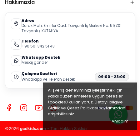
Hakkımızda
Adres
Durak Mah. Emirler Cad. Tavşanlı İş Merkezi No: 51/Z01
Tavşanlı / KÜTAHYA
Telefon
+90 501 342 51 43
Whatsapp Destek
Mesaj gönder
Çalışma Saatleri
09:00 - 23:00
Whatsapp ve Telefon Destek
Alışveriş deneyiminizi iyileştirmek için
yasal düzenlemelere uygun çerezler
(cookies) kullanıyoruz. Detaylı bilgiye
Gizlilik ve Çerez Politikası
sayfamızdan
erişebilirsiniz.
Anladım
©2026
gcdkids.com
- Tüm Hakları Saklıdır