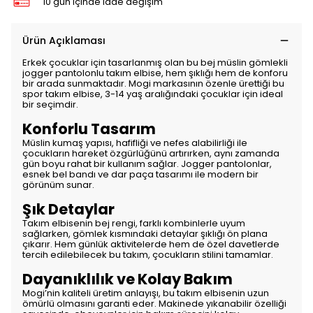
10 gün içinde iade değişim
Ürün Açıklaması
Erkek çocuklar için tasarlanmış olan bu bej müslin gömlekli
jogger pantolonlu takım elbise, hem şıklığı hem de konforu
bir arada sunmaktadır. Mogi markasının özenle ürettiği bu
spor takım elbise, 3-14 yaş aralığındaki çocuklar için ideal
bir seçimdir.
Konforlu Tasarım
Müslin kumaş yapısı, hafifliği ve nefes alabilirliği ile
çocukların hareket özgürlüğünü artırırken, aynı zamanda
gün boyu rahat bir kullanım sağlar. Jogger pantolonlar,
esnek bel bandı ve dar paça tasarımı ile modern bir
görünüm sunar.
Şık Detaylar
Takım elbisenin bej rengi, farklı kombinlerle uyum
sağlarken, gömlek kısmındaki detaylar şıklığı ön plana
çıkarır. Hem günlük aktivitelerde hem de özel davetlerde
tercih edilebilecek bu takım, çocukların stilini tamamlar.
Dayanıklılık ve Kolay Bakım
Mogi’nin kaliteli üretim anlayışı, bu takım elbisenin uzun
ömürlü olmasını garanti eder. Makinede yıkanabilir özelliği