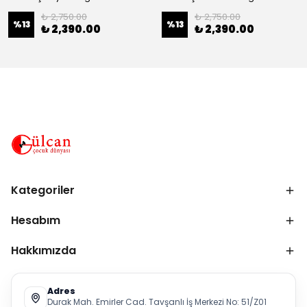
₺ 2,750.00
₺ 2,750.00
%
13
%
13
₺ 2,390.00
₺ 2,390.00
Kategoriler
Hesabım
Hakkımızda
Adres
Durak Mah. Emirler Cad. Tavşanlı İş Merkezi No: 51/Z01