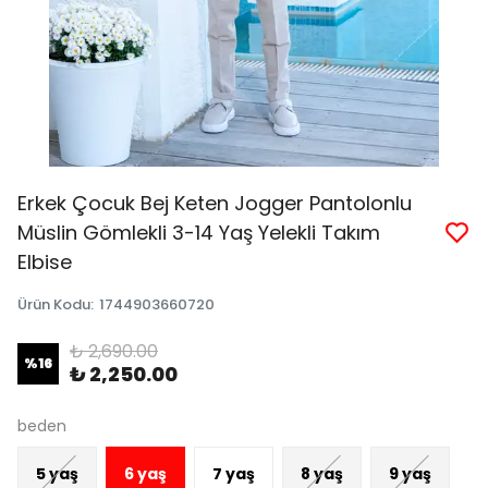
Erkek Çocuk Bej Keten Jogger Pantolonlu
Müslin Gömlekli 3-14 Yaş Yelekli Takım
Elbise
Ürün Kodu
:
1744903660720
₺ 2,690.00
%
16
₺ 2,250.00
beden
5 yaş
6 yaş
7 yaş
8 yaş
9 yaş