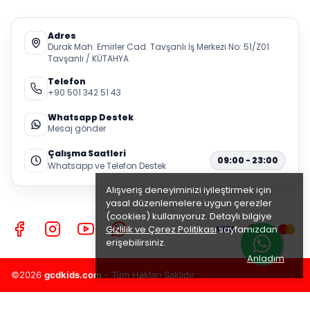
Adres
Durak Mah. Emirler Cad. Tavşanlı İş Merkezi No: 51/Z01
Tavşanlı / KÜTAHYA
Telefon
+90 501 342 51 43
Whatsapp Destek
Mesaj gönder
Çalışma Saatleri
09:00 - 23:00
Whatsapp ve Telefon Destek
Alışveriş deneyiminizi iyileştirmek için
yasal düzenlemelere uygun çerezler
(cookies) kullanıyoruz. Detaylı bilgiye
Gizlilik ve Çerez Politikası
sayfamızdan
erişebilirsiniz.
Anladım
©2026
gcdkids.com
- Tüm Hakları Saklıdır