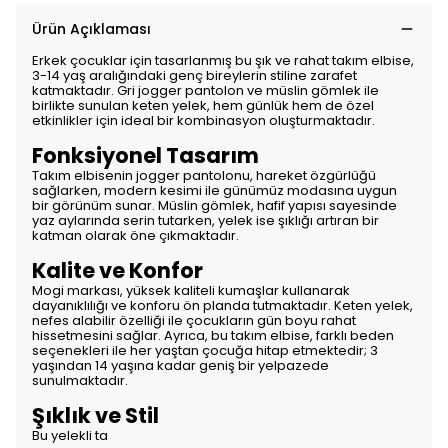
Ürün Açıklaması
Erkek çocuklar için tasarlanmış bu şık ve rahat takım elbise,
3-14 yaş aralığındaki genç bireylerin stiline zarafet
katmaktadır. Gri jogger pantolon ve müslin gömlek ile
birlikte sunulan keten yelek, hem günlük hem de özel
etkinlikler için ideal bir kombinasyon oluşturmaktadır.
Fonksiyonel Tasarım
Takım elbisenin jogger pantolonu, hareket özgürlüğü
sağlarken, modern kesimi ile günümüz modasına uygun
bir görünüm sunar. Müslin gömlek, hafif yapısı sayesinde
yaz aylarında serin tutarken, yelek ise şıklığı artıran bir
katman olarak öne çıkmaktadır.
Kalite ve Konfor
Mogi markası, yüksek kaliteli kumaşlar kullanarak
dayanıklılığı ve konforu ön planda tutmaktadır. Keten yelek,
nefes alabilir özelliği ile çocukların gün boyu rahat
hissetmesini sağlar. Ayrıca, bu takım elbise, farklı beden
seçenekleri ile her yaştan çocuğa hitap etmektedir; 3
yaşından 14 yaşına kadar geniş bir yelpazede
sunulmaktadır.
Şıklık ve Stil
Bu yelekli ta