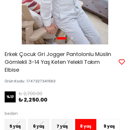
Erkek Çocuk Gri Jogger Pantolonlu Müslin
Gömlekli 3-14 Yaş Keten Yelekli Takım
Elbise
Ürün Kodu
:
1747327341563
₺ 2,700.00
%
17
₺ 2,250.00
beden
5 yaş
6 yaş
7 yaş
8 yaş
9 yaş