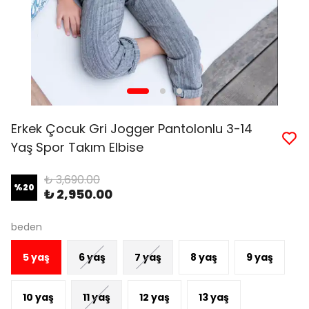
Erkek Çocuk Gri Jogger Pantolonlu 3-14
Yaş Spor Takım Elbise
₺ 3,690.00
%
20
₺ 2,950.00
beden
5 yaş
6 yaş
7 yaş
8 yaş
9 yaş
10 yaş
11 yaş
12 yaş
13 yaş