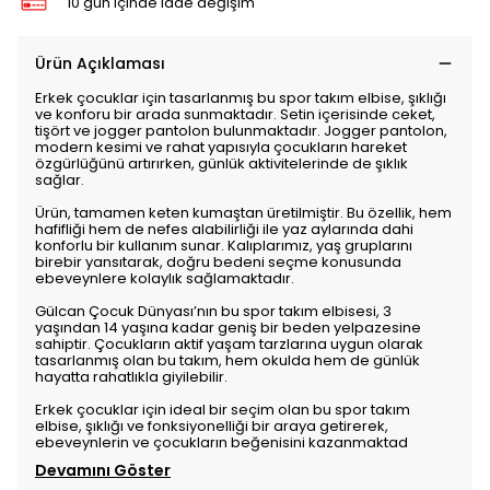
10 gün içinde iade değişim
Ürün Açıklaması
Erkek çocuklar için tasarlanmış bu spor takım elbise, şıklığı
ve konforu bir arada sunmaktadır. Setin içerisinde ceket,
tişört ve jogger pantolon bulunmaktadır. Jogger pantolon,
modern kesimi ve rahat yapısıyla çocukların hareket
özgürlüğünü artırırken, günlük aktivitelerinde de şıklık
sağlar.
Ürün, tamamen keten kumaştan üretilmiştir. Bu özellik, hem
hafifliği hem de nefes alabilirliği ile yaz aylarında dahi
konforlu bir kullanım sunar. Kalıplarımız, yaş gruplarını
birebir yansıtarak, doğru bedeni seçme konusunda
ebeveynlere kolaylık sağlamaktadır.
Gülcan Çocuk Dünyası’nın bu spor takım elbisesi, 3
yaşından 14 yaşına kadar geniş bir beden yelpazesine
sahiptir. Çocukların aktif yaşam tarzlarına uygun olarak
tasarlanmış olan bu takım, hem okulda hem de günlük
hayatta rahatlıkla giyilebilir.
Erkek çocuklar için ideal bir seçim olan bu spor takım
elbise, şıklığı ve fonksiyonelliği bir araya getirerek,
ebeveynlerin ve çocukların beğenisini kazanmaktad
Devamını Göster