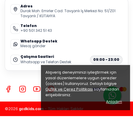
Adres
Durak Mah. Emirler Cad. Tavşanlı İş Merkezi No: 51/Z01
Tavşanlı / KÜTAHYA
Telefon
+90 501 342 51 43
Whatsapp Destek
Mesaj gönder
Çalışma Saatleri
09:00 - 23:00
Whatsapp ve Telefon Destek
Alışveriş deneyiminizi iyileştirmek için
yasal düzenlemelere uygun çerezler
(cookies) kullanıyoruz. Detaylı bilgiye
Gizlilik ve Çerez Politikası
sayfamızdan
erişebilirsiniz.
Anladım
©2026
gcdkids.com
- Tüm Hakları Saklıdır