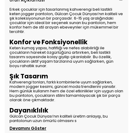
Ürün Açıklaması
Erkek çocuklar için tasarlanmış kahverengi beli lastikli
keten jogger pantolon, Gülcan Çocuk Dünyası’nın kaliteli ve
şık koleksiyonunun bir parçasıdır. 6-15 yaş aralığındaki
çocuklar için ideal bir seçenek sunan bu pantolon, hem
konfor hem de stil arayan ebeveynler için mükemmel bir
tercihtir.
Konfor ve Fonksiyonellik
Keten kumaş yapısı, hafifliği ve nefes alabilirliği ile
çocukların hareket özgürlüğünü artırırken, beli lastikli
tasarımı sayesinde kolay giyilip çıkarılabilir. Bu özellik,
çocukların aktif yaşam tarzlarına uyum sağlarken, gün
boyu rahatlık sunar.
Şık Tasarım
Kahverengi tonları, farklı kombinlerle uyum sağlarken,
modern jogger kesimi, güncel moda trendlerini yansıtır.
Hem günlük kullanım hem de özel etkinlikler için uygun olan
bu pantolon, çocukların stilini tamamlayacak şık bir parça
olarak öne çıkmaktadır.
Dayanıklılık
Gülcan Çocuk Dünyası’nın kaliteli üretim anlayışı, bu
pantolonun uzun ömürlü olmasını s
Devamını Göster