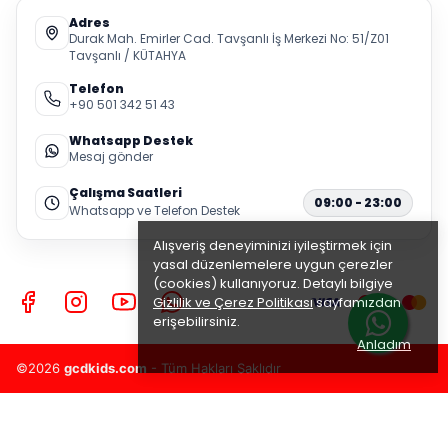
Adres
Durak Mah. Emirler Cad. Tavşanlı İş Merkezi No: 51/Z01
Tavşanlı / KÜTAHYA
Telefon
+90 501 342 51 43
Whatsapp Destek
Mesaj gönder
Çalışma Saatleri
09:00 - 23:00
Whatsapp ve Telefon Destek
Alışveriş deneyiminizi iyileştirmek için
yasal düzenlemelere uygun çerezler
(cookies) kullanıyoruz. Detaylı bilgiye
Gizlilik ve Çerez Politikası
sayfamızdan
erişebilirsiniz.
Anladım
©2026
gcdkids.com
- Tüm Hakları Saklıdır