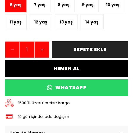
6 yaş
7 yaş
8 yaş
9 yaş
10 yaş
11 yaş
12 yaş
13 yaş
14 yaş
SEPETE EKLE
HEMEN AL
WHATSAPP
1500 TL üzeri ücretsiz kargo
10 gün içinde iade değişim