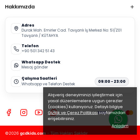
Hakkımızda
Adres
Durak Mah. Emirler Cad. Tavşanlı İş Merkezi No: 51/Z01
Tavşanlı / KÜTAHYA
Telefon
+90 501 342 51 43
Whatsapp Destek
Mesaj gönder
Çalışma Saatleri
09:00 - 23:00
Whatsapp ve Telefon Destek
Alışveriş deneyiminizi iyileştirmek için
yasal düzenlemelere uygun çerezler
(cookies) kullanıyoruz. Detaylı bilgiye
Gizlilik ve Çerez Politikası
sayfamızdan
erişebilirsiniz.
Anladım
©2026
gcdkids.com
- Tüm Hakları Saklıdır