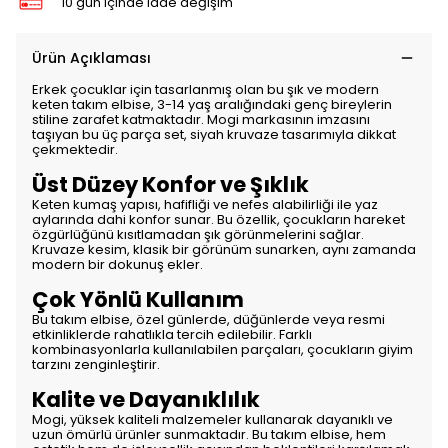
10 gün içinde iade değişim
Ürün Açıklaması
Erkek çocuklar için tasarlanmış olan bu şık ve modern
keten takım elbise, 3-14 yaş aralığındaki genç bireylerin
stiline zarafet katmaktadır. Mogi markasının imzasını
taşıyan bu üç parça set, siyah kruvaze tasarımıyla dikkat
çekmektedir.
Üst Düzey Konfor ve Şıklık
Keten kumaş yapısı, hafifliği ve nefes alabilirliği ile yaz
aylarında dahi konfor sunar. Bu özellik, çocukların hareket
özgürlüğünü kısıtlamadan şık görünmelerini sağlar.
Kruvaze kesim, klasik bir görünüm sunarken, aynı zamanda
modern bir dokunuş ekler.
Çok Yönlü Kullanım
Bu takım elbise, özel günlerde, düğünlerde veya resmi
etkinliklerde rahatlıkla tercih edilebilir. Farklı
kombinasyonlarla kullanılabilen parçaları, çocukların giyim
tarzını zenginleştirir.
Kalite ve Dayanıklılık
Mogi, yüksek kaliteli malzemeler kullanarak dayanıklı ve
uzun ömürlü ürünler sunmaktadır. Bu takım elbise, hem