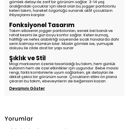
gömlek detayı ile zarif bir görünüm sağlar. 3-14 yaş
aralığındaki çocuklar için ideal olan bu jogger pantolonlu
keten takım, hareket özgürlüğü sunarak aktif çocukların
ihtiyaçlarını karşılar.
Fonksiyonel Tasarım
Takım elbisenin jogger pantolonları, esnek bel bandı ve
rahat kesimi ile gün boyu konfor sağlar. Keten kumaş,
hafifliği ve nefes alabilirliği sayesinde sıcak havalarda dahi
serin kalmayı mümkün kılar. Müslin gömlek ise, yumuşak
dokusu ile cilde dost bir yapı sunar.
Şıklık ve Stil
Mogi markasının özenle tasarladığı bu takım, hem günlük
kullanım hem de özel etkinlikler için uygundur. Bebe mavisi
rengi, farklı kombinlerle uyum sağlarken, şık detayları ile
dikkat çekici bir görünüm sunar. Çocukların stilini ön plana
çıkaran bu takım, ebeveynlerin de beğenisini kazan
Devamını Göster
Yorumlar