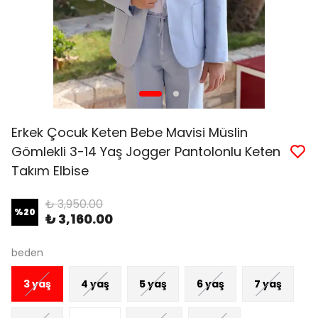
Erkek Çocuk Keten Bebe Mavisi Müslin
Gömlekli 3-14 Yaş Jogger Pantolonlu Keten
Takım Elbise
₺ 3,950.00
%
20
₺ 3,160.00
beden
3 yaş
4 yaş
5 yaş
6 yaş
7 yaş