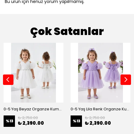
Bu ürün için henüz yorum yapılmamış.
Çok Satanlar
0-5 Yaş Beyaz Organze Kumaş Bel İnci Kemerli Midi Boy Arkası Lastikli Abiye
0-5 Yaş Lila Renk Organze Kumaş Bel İnci Kemerli Midi Boy Arkası Lastikli Abiye
₺ 2,750.00
₺ 2,750.00
%
13
%
13
₺ 2,390.00
₺ 2,390.00