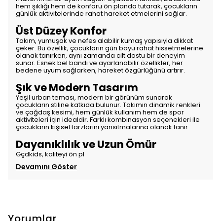
hem şıklığı hem de konforu ön planda tutarak, çocukların
günlük aktivitelerinde rahat hareket etmelerini sağlar.
Üst Düzey Konfor
Takım, yumuşak ve nefes alabilir kumaş yapısıyla dikkat
çeker. Bu özellik, çocukların gün boyu rahat hissetmelerine
olanak tanırken, aynı zamanda cilt dostu bir deneyim
sunar. Esnek bel bandı ve ayarlanabilir özellikler, her
bedene uyum sağlarken, hareket özgürlüğünü artırır.
Şık ve Modern Tasarım
Yeşil urban teması, modern bir görünüm sunarak
çocukların stiline katkıda bulunur. Takımın dinamik renkleri
ve çağdaş kesimi, hem günlük kullanım hem de spor
aktiviteleri için idealdir. Farklı kombinasyon seçenekleri ile
çocukların kişisel tarzlarını yansıtmalarına olanak tanır.
Dayanıklılık ve Uzun Ömür
Gçdkids, kaliteyi ön pl
Devamını Göster
Yorumlar