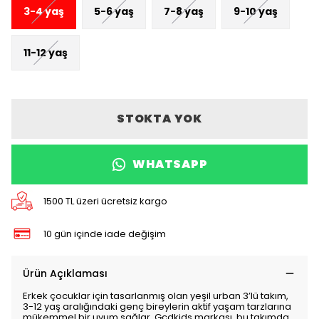
3-4 yaş
5-6 yaş
7-8 yaş
9-10 yaş
11-12 yaş
STOKTA YOK
WHATSAPP
1500 TL üzeri ücretsiz kargo
10 gün içinde iade değişim
Ürün Açıklaması
Erkek çocuklar için tasarlanmış olan yeşil urban 3’lü takım,
3-12 yaş aralığındaki genç bireylerin aktif yaşam tarzlarına
mükemmel bir uyum sağlar. Gçdkids markası, bu takımda