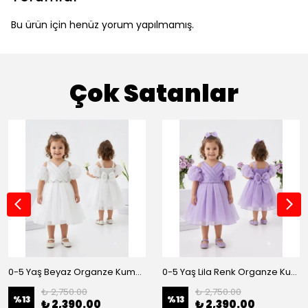
Bu ürün için henüz yorum yapılmamış.
Çok Satanlar
0-5 Yaş Beyaz Organze Kumaş Bel İnci Kemerli Midi Boy Arkası Lastikli Abiye
0-5 Yaş Lila Renk Organze Kumaş Bel İnci Kemerli Midi Boy Arkası Lastikli Abiye
₺ 2,750.00
₺ 2,750.00
%
13
%
13
₺ 2,390.00
₺ 2,390.00