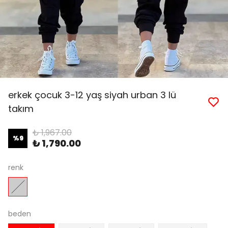
erkek çocuk 3-12 yaş siyah urban 3 lü
takım
₺ 1,967.00
%
9
₺ 1,790.00
renk
beden