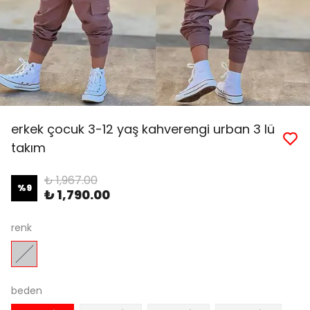
erkek çocuk 3-12 yaş kahverengi urban 3 lü
takım
₺ 1,967.00
%
9
₺ 1,790.00
renk
beden