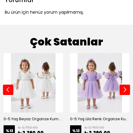
Yorumlar
Bu ürün için henüz yorum yapılmamış.
Çok Satanlar
0-5 Yaş Beyaz Organze Kumaş Bel İnci Kemerli Midi Boy Arkası Lastikli Abiye
0-5 Yaş Lila Renk Organze Kumaş Bel İnci Kemerli Midi Boy Arkası Lastikli Abiye
₺ 2,750.00
₺ 2,750.00
%
13
%
13
₺ 2,390.00
₺ 2,390.00