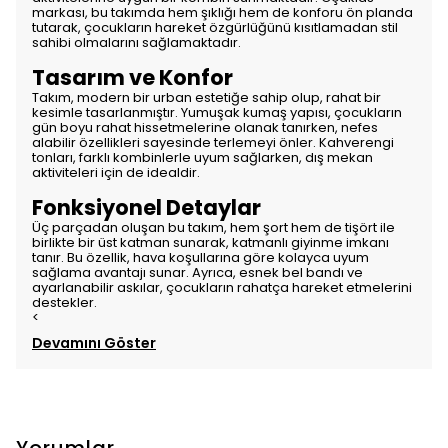
markası, bu takımda hem şıklığı hem de konforu ön planda
tutarak, çocukların hareket özgürlüğünü kısıtlamadan stil
sahibi olmalarını sağlamaktadır.
Tasarım ve Konfor
Takım, modern bir urban estetiğe sahip olup, rahat bir
kesimle tasarlanmıştır. Yumuşak kumaş yapısı, çocukların
gün boyu rahat hissetmelerine olanak tanırken, nefes
alabilir özellikleri sayesinde terlemeyi önler. Kahverengi
tonları, farklı kombinlerle uyum sağlarken, dış mekan
aktiviteleri için de idealdir.
Fonksiyonel Detaylar
Üç parçadan oluşan bu takım, hem şort hem de tişört ile
birlikte bir üst katman sunarak, katmanlı giyinme imkanı
tanır. Bu özellik, hava koşullarına göre kolayca uyum
sağlama avantajı sunar. Ayrıca, esnek bel bandı ve
ayarlanabilir askılar, çocukların rahatça hareket etmelerini
destekler.
<
Devamını Göster