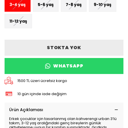
3-4 yaş
5-6 yaş
7-8 yaş
9-10 yaş
11-12 yaş
STOKTA YOK
WHATSAPP
1500 TL üzeri ücretsiz kargo
10 gün içinde iade değişim
Ürün Açıklaması
Erkek çocuklar için tasarlanmış olan kahverengi urban 3’lü
takım, 3-12 yaş aralığındaki genç bireylerin günlük
aktivitelerine uygun bir kombin sunmaktadır. Gçdkids