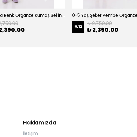
0-5 Yaş Lila Renk Organze Kumaş Bel İnci Kemerli Midi Boy Arkası Lastikli Abiye
2,750.00
₺ 2,750.00
%
13
2,390.00
₺ 2,390.00
Hakkımızda
İletişim