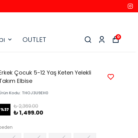
0
bı
OUTLET
Erkek Çocuk 5-12 Yaş Keten Yelekli
Takım Elbise
Ürün Kodu
:
THOJ3U9EH0
₺ 2,369.00
%
37
₺ 1,499.00
beden