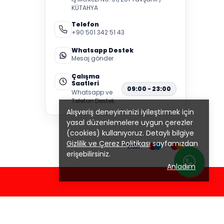
KÜTAHYA
Telefon
+90 501 342 51 43
Whatsapp Destek
Mesaj gönder
Çalışma
Saatleri
09:00 - 23:00
Whatsapp ve
Telefon Destek
Alışveriş deneyiminizi iyileştirmek için
yasal düzenlemelere uygun çerezler
(cookies) kullanıyoruz. Detaylı bilgiye
Gizlilik ve Çerez Politikası
sayfamızdan
erişebilirsiniz.
Anladım