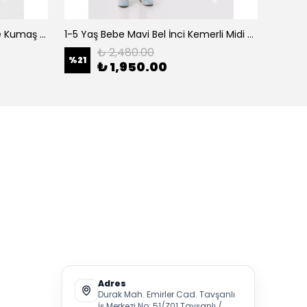
0-5 Yaş Şeker Pembe Organze Kumaş Bel İnci Kemerli Midi Boy Arkası Lastikli Abiye
1-5 Yaş Bebe Mavi Bel İnci Kemerli Midi Boy Arkası Lastikli Tütü Bebe Abiye
₺ 2,480.00
%
21
%
21
₺ 1,950.00
Adres
Durak Mah. Emirler Cad. Tavşanlı
İş Merkezi No: 51/Z01 Tavşanlı /