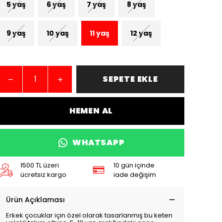
5 yaş
6 yaş
7 yaş
8 yaş
9 yaş
10 yaş
11 yaş
12 yaş
SEPETE EKLE
HEMEN AL
WHATSAPP
1500 TL üzeri
10 gün içinde
ücretsiz kargo
iade değişim
Ürün Açıklaması
Erkek çocuklar için özel olarak tasarlanmış bu keten