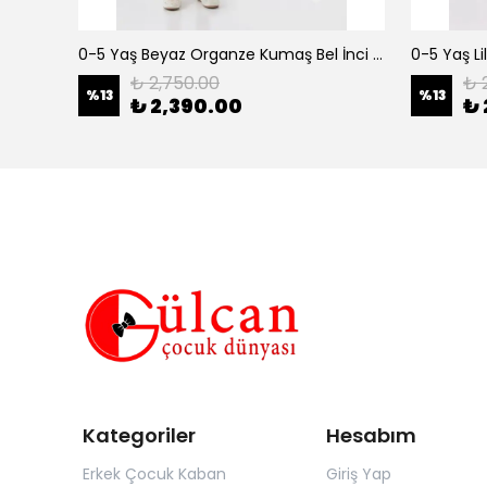
erkek çocuk 3-12 yaş siyah urban 3 lü takım
0-5 Yaş Beyaz Organze Kumaş Bel İnci Kemerli Midi Boy Arkası Lastikli Abiye
₺ 2,750.00
₺ 
%
13
%
13
₺ 2,390.00
₺ 
Kategoriler
Hesabım
Erkek Çocuk Kaban
Giriş Yap