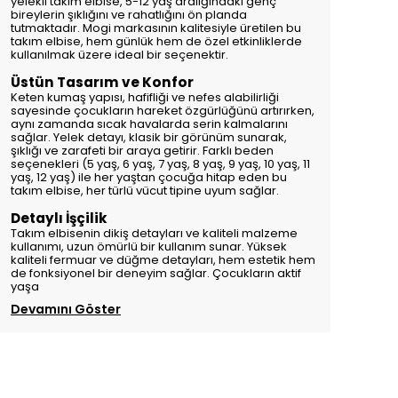
yelekli takım elbise, 5-12 yaş aralığındaki genç
bireylerin şıklığını ve rahatlığını ön planda
tutmaktadır. Mogi markasının kalitesiyle üretilen bu
takım elbise, hem günlük hem de özel etkinliklerde
kullanılmak üzere ideal bir seçenektir.
Üstün Tasarım ve Konfor
Keten kumaş yapısı, hafifliği ve nefes alabilirliği
sayesinde çocukların hareket özgürlüğünü artırırken,
aynı zamanda sıcak havalarda serin kalmalarını
sağlar. Yelek detayı, klasik bir görünüm sunarak,
şıklığı ve zarafeti bir araya getirir. Farklı beden
seçenekleri (5 yaş, 6 yaş, 7 yaş, 8 yaş, 9 yaş, 10 yaş, 11
yaş, 12 yaş) ile her yaştan çocuğa hitap eden bu
takım elbise, her türlü vücut tipine uyum sağlar.
Detaylı İşçilik
Takım elbisenin dikiş detayları ve kaliteli malzeme
kullanımı, uzun ömürlü bir kullanım sunar. Yüksek
kaliteli fermuar ve düğme detayları, hem estetik hem
de fonksiyonel bir deneyim sağlar. Çocukların aktif
yaşa
Devamını Göster