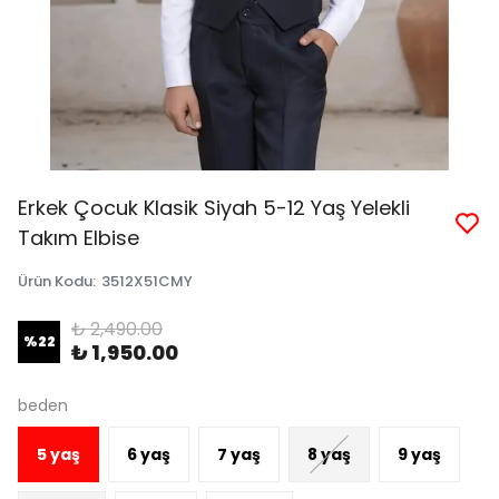
Erkek Çocuk Klasik Siyah 5-12 Yaş Yelekli
Takım Elbise
Ürün Kodu
:
3512X51CMY
₺ 2,490.00
%
22
₺ 1,950.00
beden
5 yaş
6 yaş
7 yaş
8 yaş
9 yaş