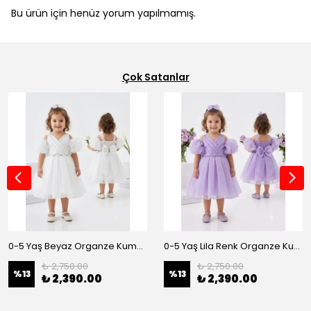
Bu ürün için henüz yorum yapılmamış.
Çok Satanlar
0-5 Yaş Beyaz Organze Kumaş Bel İnci Kemerli Midi Boy Arkası Lastikli Abiye
0-5 Yaş Lila Renk Organze Kumaş Bel İnci Kemerli Midi Boy Arkası Lastikli Abiye
₺ 2,750.00
₺ 2,750.00
%
13
%
13
₺ 2,390.00
₺ 2,390.00