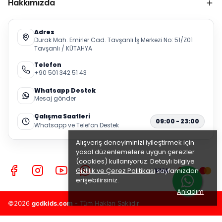
Hakkımızda
Adres
Durak Mah. Emirler Cad. Tavşanlı İş Merkezi No: 51/Z01
Tavşanlı / KÜTAHYA
Telefon
+90 501 342 51 43
Whatsapp Destek
Mesaj gönder
Çalışma Saatleri
09:00 - 23:00
Whatsapp ve Telefon Destek
Alışveriş deneyiminizi iyileştirmek için
yasal düzenlemelere uygun çerezler
(cookies) kullanıyoruz. Detaylı bilgiye
Gizlilik ve Çerez Politikası
sayfamızdan
erişebilirsiniz.
Anladım
©2026
gcdkids.com
- Tüm Hakları Saklıdır