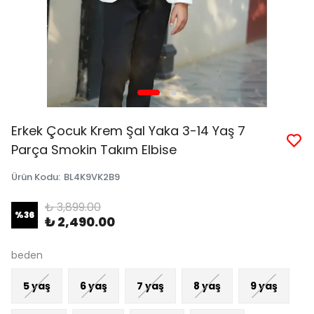
Erkek Çocuk Krem Şal Yaka 3-14 Yaş 7
Parça Smokin Takım Elbise
Ürün Kodu
:
BL4K9VK2B9
₺ 3,899.00
%
36
₺ 2,490.00
beden
5 yaş
6 yaş
7 yaş
8 yaş
9 yaş