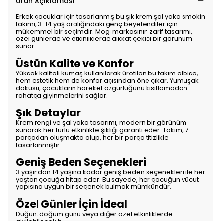
Ürün Açıklaması
Erkek çocuklar için tasarlanmış bu şık krem şal yaka smokin
takımı, 3-14 yaş aralığındaki genç beyefendiler için
mükemmel bir seçimdir. Mogi markasının zarif tasarımı,
özel günlerde ve etkinliklerde dikkat çekici bir görünüm
sunar.
Üstün Kalite ve Konfor
Yüksek kaliteli kumaş kullanılarak üretilen bu takım elbise,
hem estetik hem de konfor açısından öne çıkar. Yumuşak
dokusu, çocukların hareket özgürlüğünü kısıtlamadan
rahatça giyinmelerini sağlar.
Şık Detaylar
Krem rengi ve şal yaka tasarımı, modern bir görünüm
sunarak her türlü etkinlikte şıklığı garanti eder. Takım, 7
parçadan oluşmakta olup, her bir parça titizlikle
tasarlanmıştır.
Geniş Beden Seçenekleri
3 yaşından 14 yaşına kadar geniş beden seçenekleri ile her
yaştan çocuğa hitap eder. Bu sayede, her çocuğun vücut
yapısına uygun bir seçenek bulmak mümkündür.
Özel Günler İçin İdeal
Düğün, doğum günü veya diğer özel etkinliklerde