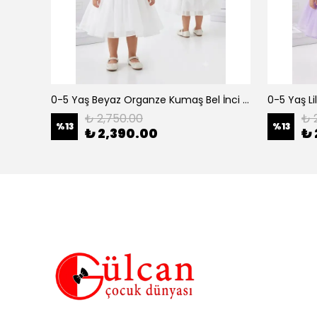
erkek çocuk 3-12 yaş siyah urban 3 lü takım
0-5 Yaş Beyaz Organze Kumaş Bel İnci Kemerli Midi Boy Arkası Lastikli Abiye
₺ 2,750.00
₺ 
%
13
%
13
₺ 2,390.00
₺ 