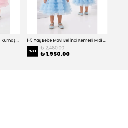
0-5 Yaş Şeker Pembe Organze Kumaş Bel İnci Kemerli Midi Boy Arkası Lastikli Abiye
1-5 Yaş Bebe Mavi Bel İnci Kemerli Midi Boy Arkası Lastikli Tütü Bebe Abiye
₺ 2,480.00
%
21
%
21
₺ 1,950.00