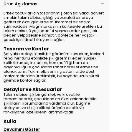
Ürün Açıklaması
Erkek çocuklar için tasarlanmış olan şal yaka lacivert
smokin takım elbise, şıklığı ve zarafeti bir araya
getirerek özel günlerde mükemmel bir seçim
sunmaktadır. Mogi markasının kalitesiyle üretilen bu
takım elbise, 3 yaşından 14 yaşına kadar geniş bir
beden yelpazesine sahiptir, böylece her yaştaki
çocuk için ideal bir uyum sağlar.
Tasarım ve Konfor
Şal yaka detayı, klasik bir görünüm sunarken, lacivert
rengi her türlü etkinlikte şıklığı temsil eder. Yüksek
kaliteli kumaş kullanımı, hem hafifliği hem de
dayanıklılığı ile çocukların rahat hareket etmesine
olanak tanır. Takım elbisenin iç astarı, cilde dost
malzemelerden üretilmiştir, bu sayede uzun süreli
giyimde konfor sağlar.
Detaylar ve Aksesuarlar
Takım elbise, şık bir gömlek ve kravat ile
tamamlanarak, çocukların en özel anlarında bile
şıklıklarını korumalarına yardımcı olur. Düğme
detayları ve dikiş kalitesi, ürünün estetik ve
fonksiyonel özelliklerini artırmaktadır.
Kulla
Devamını Göster