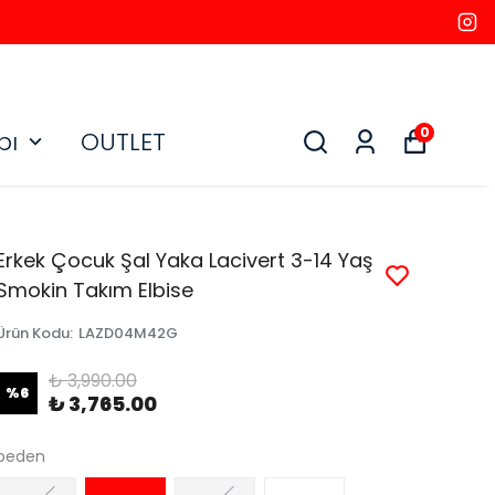
0
bı
OUTLET
Erkek Çocuk Şal Yaka Lacivert 3-14 Yaş
Smokin Takım Elbise
Ürün Kodu
:
LAZD04M42G
₺ 3,990.00
%
6
₺ 3,765.00
beden