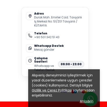
Adres
Durak Mah. Emirler Cad. Tavşanlı
İş Merkezi No: 51/Z01 Tavşanlı /
KÜTAHYA
Telefon
+90 501 342 51 43
Whatsapp Destek
Mesaj gönder
Çalışma
Saatleri
09:00 - 23:00
Whatsapp ve
Telefon Destek
Alışveriş deneyiminizi iyileştirmek için
yasal düzenlemelere uygun çerezler
(cookies) kullanıyoruz. Detaylı bilgiye
Gizlilik ve Çerez Politikası
sayfamızdan
erişebilirsiniz.
Anladım