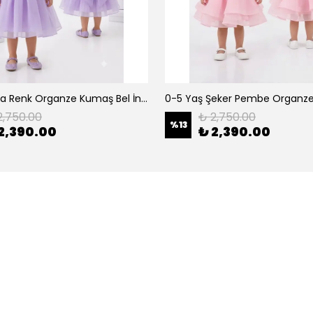
0-5 Yaş Lila Renk Organze Kumaş Bel İnci Kemerli Midi Boy Arkası Lastikli Abiye
2,750.00
₺ 2,750.00
%
13
2,390.00
₺ 2,390.00