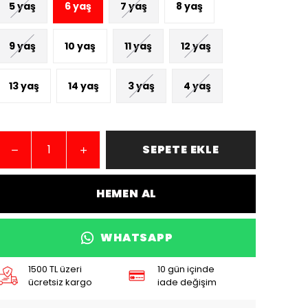
5 yaş
6 yaş
7 yaş
8 yaş
9 yaş
10 yaş
11 yaş
12 yaş
13 yaş
14 yaş
3 yaş
4 yaş
SEPETE EKLE
HEMEN AL
WHATSAPP
1500 TL üzeri
10 gün içinde
ücretsiz kargo
iade değişim