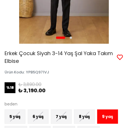
Erkek Çocuk Siyah 3-14 Yaş Şal Yaka Takım
Elbise
Ürün Kodu
:
YPB5Q971VJ
₺ 3,890.00
%
18
₺ 3,190.00
beden
5 yaş
6 yaş
7 yaş
8 yaş
9 yaş