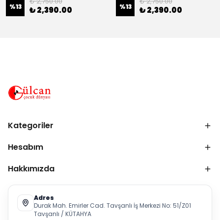
₺ 2,750.00
₺ 2,750.00
%
13
%
13
₺ 2,390.00
₺ 2,390.00
Kategoriler
Hesabım
Hakkımızda
Adres
Durak Mah. Emirler Cad. Tavşanlı İş Merkezi No: 51/Z01
Tavşanlı / KÜTAHYA