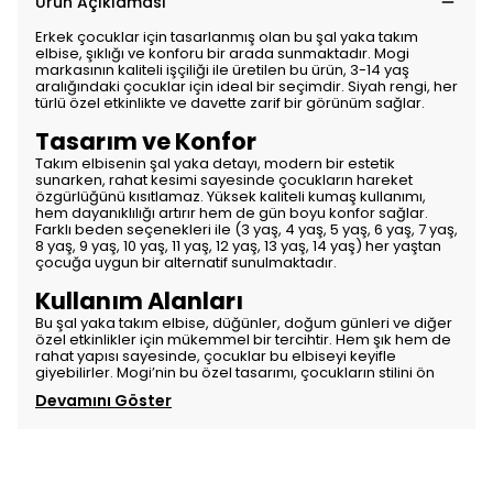
Ürün Açıklaması
Erkek çocuklar için tasarlanmış olan bu şal yaka takım
elbise, şıklığı ve konforu bir arada sunmaktadır. Mogi
markasının kaliteli işçiliği ile üretilen bu ürün, 3-14 yaş
aralığındaki çocuklar için ideal bir seçimdir. Siyah rengi, her
türlü özel etkinlikte ve davette zarif bir görünüm sağlar.
Tasarım ve Konfor
Takım elbisenin şal yaka detayı, modern bir estetik
sunarken, rahat kesimi sayesinde çocukların hareket
özgürlüğünü kısıtlamaz. Yüksek kaliteli kumaş kullanımı,
hem dayanıklılığı artırır hem de gün boyu konfor sağlar.
Farklı beden seçenekleri ile (3 yaş, 4 yaş, 5 yaş, 6 yaş, 7 yaş,
8 yaş, 9 yaş, 10 yaş, 11 yaş, 12 yaş, 13 yaş, 14 yaş) her yaştan
çocuğa uygun bir alternatif sunulmaktadır.
Kullanım Alanları
Bu şal yaka takım elbise, düğünler, doğum günleri ve diğer
özel etkinlikler için mükemmel bir tercihtir. Hem şık hem de
rahat yapısı sayesinde, çocuklar bu elbiseyi keyifle
giyebilirler. Mogi’nin bu özel tasarımı, çocukların stilini ön
Devamını Göster