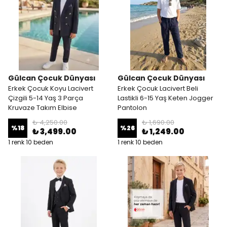
Gülcan Çocuk Dünyası
Gülcan Çocuk Dünyası
Erkek Çocuk Koyu Lacivert
Erkek Çocuk Lacivert Beli
Çizgili 5-14 Yaş 3 Parça
Lastikli 6-15 Yaş Keten Jogger
Kruvaze Takım Elbise
Pantolon
₺ 4,250.00
₺ 1,690.00
%
18
%
26
₺ 3,499.00
₺ 1,249.00
1 renk 10 beden
1 renk 10 beden