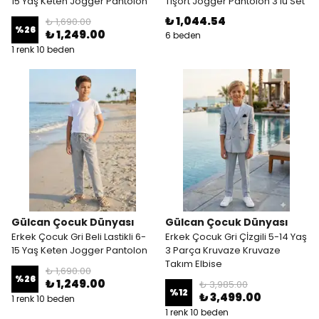
15 Yaş Keten Jogger Pantolon
Tişört Jogger Pantolon 3'lü Set
₺ 1,044.54
₺ 1,690.00
%
26
₺ 1,249.00
6 beden
1 renk 10 beden
Gülcan Çocuk Dünyası
Gülcan Çocuk Dünyası
Erkek Çocuk Gri Beli Lastikli 6-
Erkek Çocuk Gri Çİzgili 5-14 Yaş
15 Yaş Keten Jogger Pantolon
3 Parça Kruvaze Kruvaze
Takım Elbise
₺ 1,690.00
%
26
₺ 1,249.00
₺ 3,985.00
%
12
₺ 3,499.00
1 renk 10 beden
1 renk 10 beden