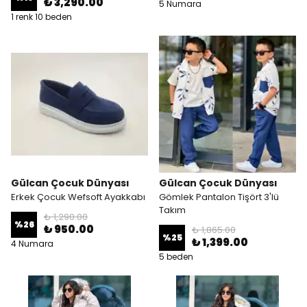
₺ 3,290.00
5 Numara
1 renk 10 beden
Gülcan Çocuk Dünyası
Gülcan Çocuk Dünyası
Erkek Çocuk Wefsoft Ayakkabı
Gömlek Pantalon Tişört 3'lü
Takım
₺ 1,290.00
%
26
₺ 950.00
₺ 1,865.00
%
25
₺ 1,399.00
4 Numara
5 beden