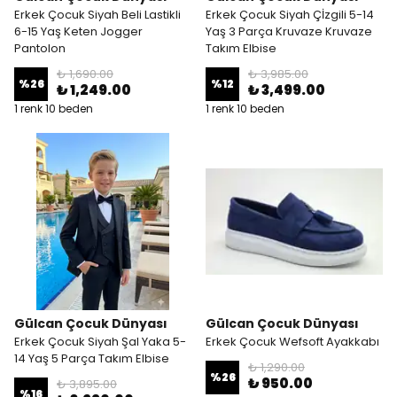
Erkek Çocuk Siyah Beli Lastikli
Erkek Çocuk Siyah Çİzgili 5-14
6-15 Yaş Keten Jogger
Yaş 3 Parça Kruvaze Kruvaze
Pantolon
Takım Elbise
₺ 1,690.00
₺ 3,985.00
%
26
%
12
₺ 1,249.00
₺ 3,499.00
1 renk 10 beden
1 renk 10 beden
Gülcan Çocuk Dünyası
Gülcan Çocuk Dünyası
Erkek Çocuk Siyah Şal Yaka 5-
Erkek Çocuk Wefsoft Ayakkabı
14 Yaş 5 Parça Takım Elbise
₺ 1,290.00
%
26
₺ 950.00
₺ 3,895.00
%
16