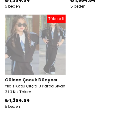
₺ 1,354.54
₺ 1,354.54
5 beden
5 beden
Tükendi
Gülcan Çocuk Dünyası
Yıldız Kotlu Çıtçıtlı 3 Parça Siyah
3 Lü Kız Takım
₺ 1,354.54
5 beden