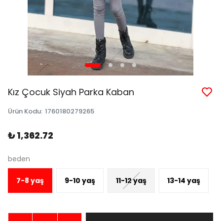
Kız Çocuk Siyah Parka Kaban
Ürün Kodu
:
1760180279265
₺ 1,362.72
beden
7-8 yaş
9-10 yaş
11-12 yaş
13-14 yaş