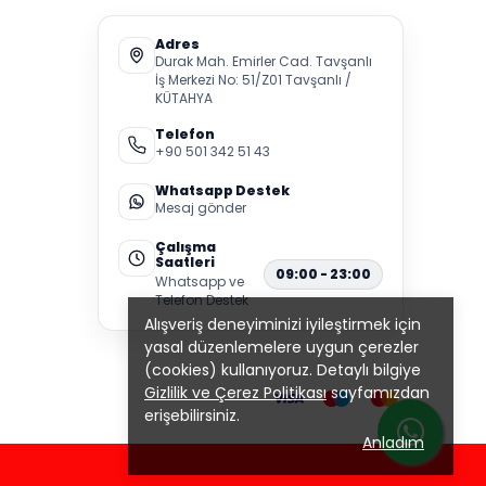
Adres
Durak Mah. Emirler Cad. Tavşanlı
İş Merkezi No: 51/Z01 Tavşanlı /
KÜTAHYA
Telefon
+90 501 342 51 43
Whatsapp Destek
Mesaj gönder
Çalışma
Saatleri
09:00 - 23:00
Whatsapp ve
Telefon Destek
Alışveriş deneyiminizi iyileştirmek için
yasal düzenlemelere uygun çerezler
(cookies) kullanıyoruz. Detaylı bilgiye
Gizlilik ve Çerez Politikası
sayfamızdan
erişebilirsiniz.
Anladım