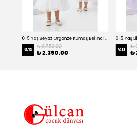
erkek çocuk 3-12 yaş siyah urban 3 lü takım
0-5 Yaş Beyaz Organze Kumaş Bel İnci Kemerli Midi Boy Arkası Lastikli Abiye
₺ 2,750.00
₺ 
%
13
%
13
₺ 2,390.00
₺ 