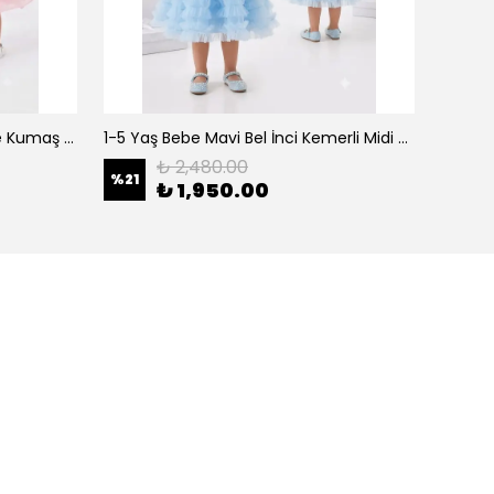
0-5 Yaş Şeker Pembe Organze Kumaş Bel İnci Kemerli Midi Boy Arkası Lastikli Abiye
1-5 Yaş Bebe Mavi Bel İnci Kemerli Midi Boy Arkası Lastikli Tütü Bebe Abiye
₺ 2,480.00
%
21
%
21
₺ 1,950.00