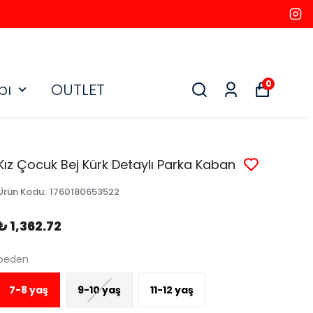
0
bı
OUTLET
Kız Çocuk Bej Kürk Detaylı Parka Kaban
Ürün Kodu
:
1760180653522
₺ 1,362.72
beden
7-8 yaş
9-10 yaş
11-12 yaş