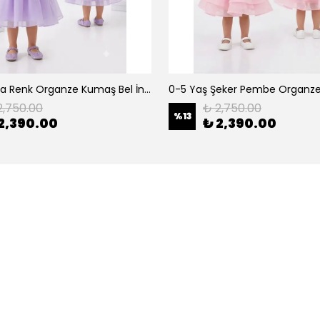
0-5 Yaş Lila Renk Organze Kumaş Bel İnci Kemerli Midi Boy Arkası Lastikli Abiye
2,750.00
₺ 2,750.00
%
13
2,390.00
₺ 2,390.00