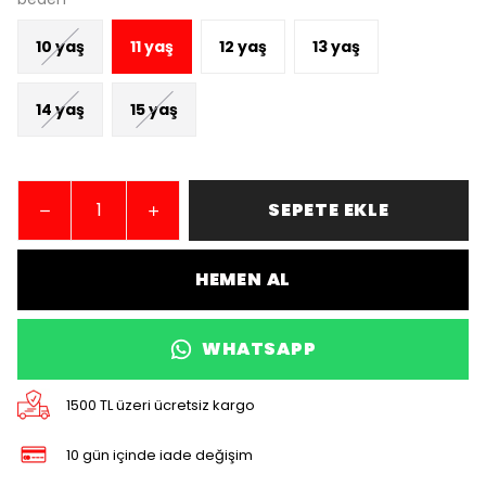
10 yaş
11 yaş
12 yaş
13 yaş
14 yaş
15 yaş
SEPETE EKLE
HEMEN AL
WHATSAPP
1500 TL üzeri ücretsiz kargo
10 gün içinde iade değişim