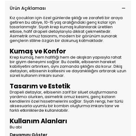
Ürün Açıklaması
Kız çocukları için özel günlerde şıklığı ve zarafeti bir araya
getiren bu abiye, 10-15 yaş aralığındaki genç kızlar için
tasarlanmıştır. Siyah krep kumaş kullanılarak üretilen
elbise, hafif drapeli detaylarıyla dikkat çekmektedir.
Asimetrik omuz tasarımı, modern bir görünüm sunarak
gençlerin stiline özgün bir dokunuş katmaktadır.
Kumaş ve Konfor
Krep kumaş, hem hafifliği hem de akışkan yapısıyla rahat
bir giyim deneyimi sağlar. Bu özellik, elbisenin hareket
kabiliyetini artırırken, aynı zamanda şıklığını da korur. Dikiş
detayları, elbisenin kalitesini ve dayanıklılığını artırarak uzun
süreli kullanım imkanı sunar.
Tasarım ve Estetik
Drapeli detaylar, elbisenin zarif bir siluet oluşturmasına
yardımcı olurken, asimetrik omuz kesimi, genç kızların
kendilerini özel hissetmelerini sağlar. Siyah rengi, her türlü
aksesuarla uyumlu bir kombin oluşturma imkanı tanır ve
farklı etkinliklerde kullanılabilir.
Kullanım Alanları
Bu abi
Devamını Göster