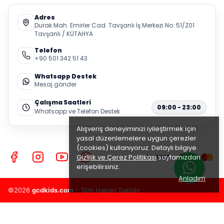
Adres
Durak Mah. Emirler Cad. Tavşanlı İş Merkezi No: 51/Z01
Tavşanlı / KÜTAHYA
Telefon
+90 501 342 51 43
Whatsapp Destek
Mesaj gönder
Çalışma Saatleri
09:00 - 23:00
Whatsapp ve Telefon Destek
Alışveriş deneyiminizi iyileştirmek için
yasal düzenlemelere uygun çerezler
(cookies) kullanıyoruz. Detaylı bilgiye
Gizlilik ve Çerez Politikası
sayfamızdan
erişebilirsiniz.
Anladım
©2026
gcdkids.com
- Tüm Hakları Saklıdır