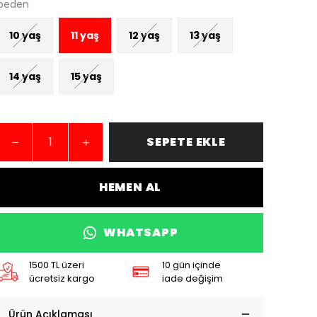
beden
10 yaş
11 yaş
12 yaş
13 yaş
14 yaş
15 yaş
SEPETE EKLE
HEMEN AL
WHATSAPP
1500 TL üzeri
10 gün içinde
ücretsiz kargo
iade değişim
Ürün Açıklaması