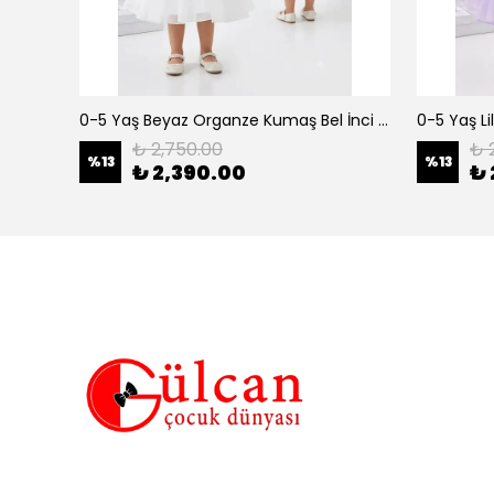
erkek çocuk 3-12 yaş siyah urban 3 lü takım
0-5 Yaş Beyaz Organze Kumaş Bel İnci Kemerli Midi Boy Arkası Lastikli Abiye
₺ 2,750.00
₺ 
%
13
%
13
₺ 2,390.00
₺ 