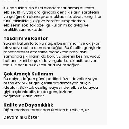
Kız çocukları için özel olarak tasarlanmış bu tafta
elbise, 10-15 yaş aralığındaki genç kızların zarafetini
ve şıklığını ön plana çıkarmaktadır. Lacivert rengi, her
türlü etkinlikte şıklığı ve zarafeti simgelerken,
elbisenin sök-tak özelliği, kullanım kolaylığı ve
pratiklik sunmaktadır.
Tasarım ve Konfor
Yüksek kaliteli tafta kumaş, elbisenin hafif ve akışkan
bir yapıya sahip olmasını sağlar. Bu özellik, gençlerin
rahat hareket etmesine olanak tanırken, aynı
zamanda şıklıklarını da korur. Elbisenin kesimi, vücut
hatlarını zarif bir şekilde vurgularken, klasik lacivert
tonu ile her türlü aksesuarla uyum sağlar.
Çok Amaçlı Kullanım
Bu abiye, doğum günü partileri, özel davetler veya
resmi etkinlikler gibi çeşitli organizasyonlar için
idealdir. Sök-tak özelliği sayesinde, elbise kolayca
giyilip çıkarılabilir, bu da genç kızların
bağımsızlıklarını artırır.
Kalite ve Dayanıklılık
Diğer markası tarafından üretilen bu elbise, uz
Devamını Göster