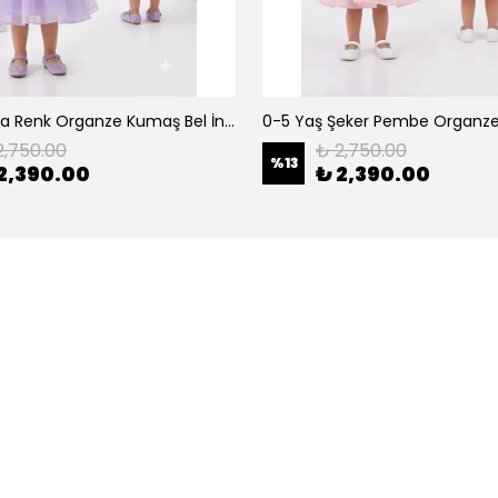
0-5 Yaş Lila Renk Organze Kumaş Bel İnci Kemerli Midi Boy Arkası Lastikli Abiye
2,750.00
₺ 2,750.00
%
13
2,390.00
₺ 2,390.00