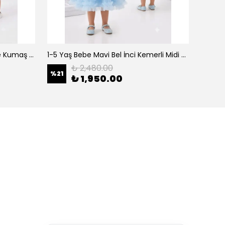
0-5 Yaş Şeker Pembe Organze Kumaş Bel İnci Kemerli Midi Boy Arkası Lastikli Abiye
1-5 Yaş Bebe Mavi Bel İnci Kemerli Midi Boy Arkası Lastikli Tütü Bebe Abiye
₺ 2,480.00
%
21
%
21
₺ 1,950.00