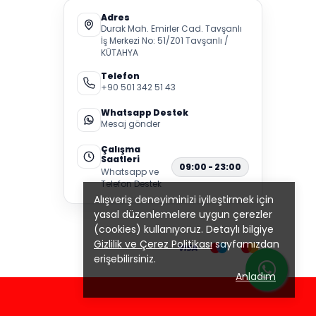
Adres
Durak Mah. Emirler Cad. Tavşanlı
İş Merkezi No: 51/Z01 Tavşanlı /
KÜTAHYA
Telefon
+90 501 342 51 43
Whatsapp Destek
Mesaj gönder
Çalışma
Saatleri
09:00 - 23:00
Whatsapp ve
Telefon Destek
Alışveriş deneyiminizi iyileştirmek için
yasal düzenlemelere uygun çerezler
(cookies) kullanıyoruz. Detaylı bilgiye
Gizlilik ve Çerez Politikası
sayfamızdan
erişebilirsiniz.
Anladım