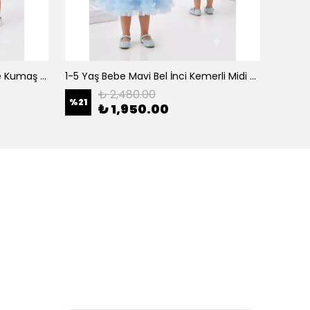
0-5 Yaş Şeker Pembe Organze Kumaş Bel İnci Kemerli Midi Boy Arkası Lastikli Abiye
1-5 Yaş Bebe Mavi Bel İnci Kemerli Midi Boy Arkası Lastikli Tütü Bebe Abiye
₺ 2,480.00
%
21
%
21
₺ 1,950.00