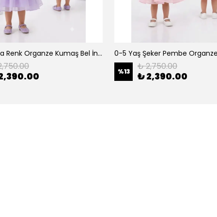
0-5 Yaş Lila Renk Organze Kumaş Bel İnci Kemerli Midi Boy Arkası Lastikli Abiye
2,750.00
₺ 2,750.00
%
13
2,390.00
₺ 2,390.00