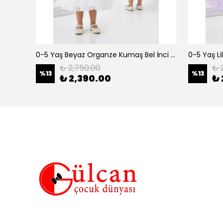
erkek çocuk 3-12 yaş siyah urban 3 lü takım
0-5 Yaş Beyaz Organze Kumaş Bel İnci Kemerli Midi Boy Arkası Lastikli Abiye
₺ 2,750.00
₺ 
%
13
%
13
₺ 2,390.00
₺ 