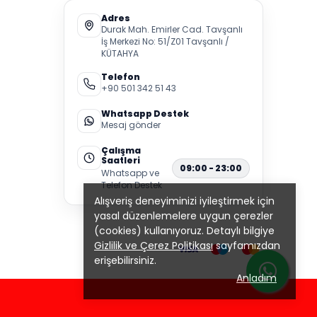
Adres
Durak Mah. Emirler Cad. Tavşanlı
İş Merkezi No: 51/Z01 Tavşanlı /
KÜTAHYA
Telefon
+90 501 342 51 43
Whatsapp Destek
Mesaj gönder
Çalışma
Saatleri
09:00 - 23:00
Whatsapp ve
Telefon Destek
Alışveriş deneyiminizi iyileştirmek için
yasal düzenlemelere uygun çerezler
(cookies) kullanıyoruz. Detaylı bilgiye
Gizlilik ve Çerez Politikası
sayfamızdan
erişebilirsiniz.
Anladım