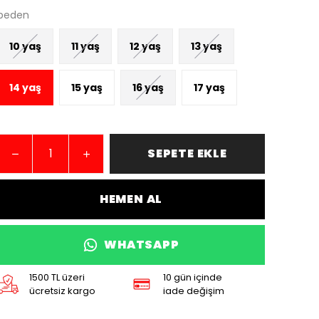
beden
10 yaş
11 yaş
12 yaş
13 yaş
14 yaş
15 yaş
16 yaş
17 yaş
SEPETE EKLE
HEMEN AL
WHATSAPP
1500 TL üzeri
10 gün içinde
ücretsiz kargo
iade değişim