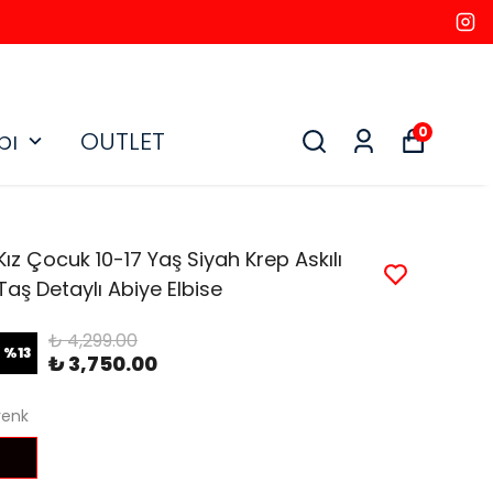
0
bı
OUTLET
Kız Çocuk 10-17 Yaş Siyah Krep Askılı
Taş Detaylı Abiye Elbise
₺ 4,299.00
%
13
₺ 3,750.00
renk