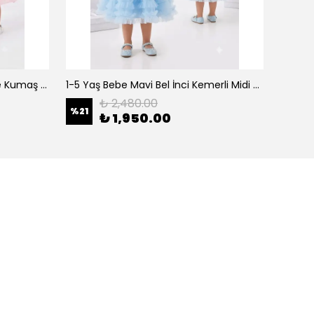
0-5 Yaş Şeker Pembe Organze Kumaş Bel İnci Kemerli Midi Boy Arkası Lastikli Abiye
1-5 Yaş Bebe Mavi Bel İnci Kemerli Midi Boy Arkası Lastikli Tütü Bebe Abiye
₺ 2,480.00
%
21
%
21
₺ 1,950.00