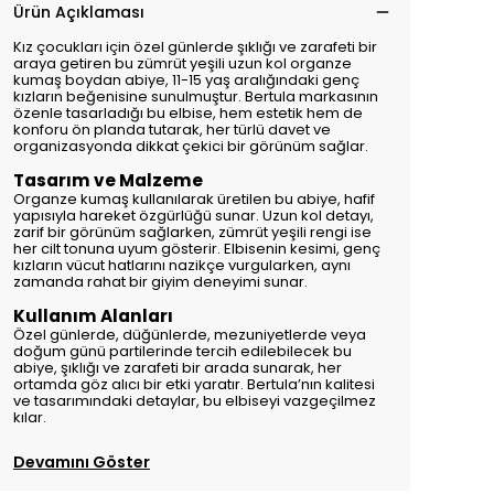
Ürün Açıklaması
Kız çocukları için özel günlerde şıklığı ve zarafeti bir
araya getiren bu zümrüt yeşili uzun kol organze
kumaş boydan abiye, 11-15 yaş aralığındaki genç
kızların beğenisine sunulmuştur. Bertula markasının
özenle tasarladığı bu elbise, hem estetik hem de
konforu ön planda tutarak, her türlü davet ve
organizasyonda dikkat çekici bir görünüm sağlar.
Tasarım ve Malzeme
Organze kumaş kullanılarak üretilen bu abiye, hafif
yapısıyla hareket özgürlüğü sunar. Uzun kol detayı,
zarif bir görünüm sağlarken, zümrüt yeşili rengi ise
her cilt tonuna uyum gösterir. Elbisenin kesimi, genç
kızların vücut hatlarını nazikçe vurgularken, aynı
zamanda rahat bir giyim deneyimi sunar.
Kullanım Alanları
Özel günlerde, düğünlerde, mezuniyetlerde veya
doğum günü partilerinde tercih edilebilecek bu
abiye, şıklığı ve zarafeti bir arada sunarak, her
ortamda göz alıcı bir etki yaratır. Bertula’nın kalitesi
ve tasarımındaki detaylar, bu elbiseyi vazgeçilmez
kılar.
Devamını Göster