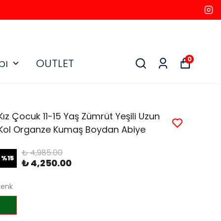
0
bı
OUTLET
Kız Çocuk 11-15 Yaş Zümrüt Yeşili Uzun
Kol Organze Kumaş Boydan Abiye
₺ 4,985.00
%
15
₺ 4,250.00
renk