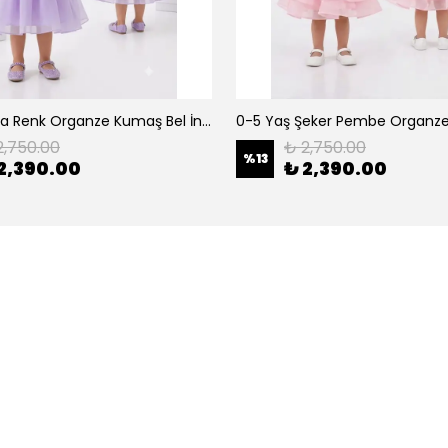
0-5 Yaş Lila Renk Organze Kumaş Bel İnci Kemerli Midi Boy Arkası Lastikli Abiye
2,750.00
₺ 2,750.00
%
13
2,390.00
₺ 2,390.00