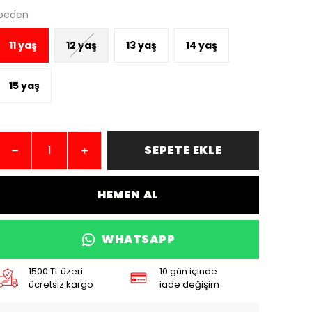
beden
11 yaş
12 yaş
13 yaş
14 yaş
15 yaş
SEPETE EKLE
HEMEN AL
WHATSAPP
1500 TL üzeri
10 gün içinde
ücretsiz kargo
iade değişim