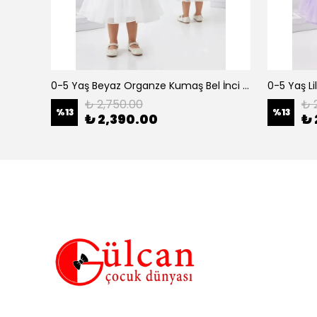
erkek çocuk 3-12 yaş siyah urban 3 lü takım
0-5 Yaş Beyaz Organze Kumaş Bel İnci Kemerli Midi Boy Arkası Lastikli Abiye
₺ 2,750.00
₺ 
%
13
%
13
₺ 2,390.00
₺ 