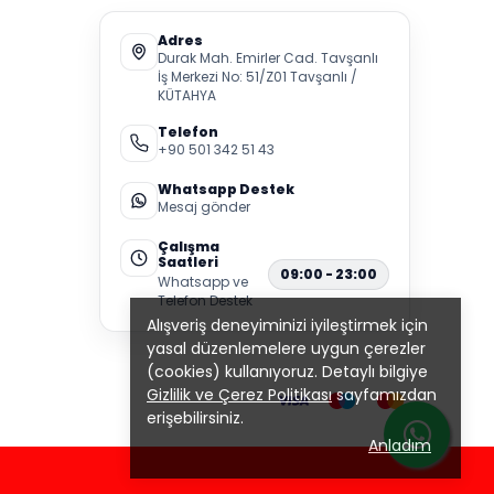
Adres
Durak Mah. Emirler Cad. Tavşanlı
İş Merkezi No: 51/Z01 Tavşanlı /
KÜTAHYA
Telefon
+90 501 342 51 43
Whatsapp Destek
Mesaj gönder
Çalışma
Saatleri
09:00 - 23:00
Whatsapp ve
Telefon Destek
Alışveriş deneyiminizi iyileştirmek için
yasal düzenlemelere uygun çerezler
(cookies) kullanıyoruz. Detaylı bilgiye
Gizlilik ve Çerez Politikası
sayfamızdan
erişebilirsiniz.
Anladım