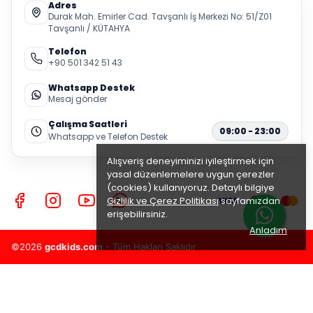
Adres
Durak Mah. Emirler Cad. Tavşanlı İş Merkezi No: 51/Z01
Tavşanlı / KÜTAHYA
Telefon
+90 501 342 51 43
Whatsapp Destek
Mesaj gönder
Çalışma Saatleri
09:00 - 23:00
Whatsapp ve Telefon Destek
Alışveriş deneyiminizi iyileştirmek için
yasal düzenlemelere uygun çerezler
(cookies) kullanıyoruz. Detaylı bilgiye
Gizlilik ve Çerez Politikası
sayfamızdan
erişebilirsiniz.
Anladım
©2026
gcdkids.com
- Tüm Hakları Saklıdır