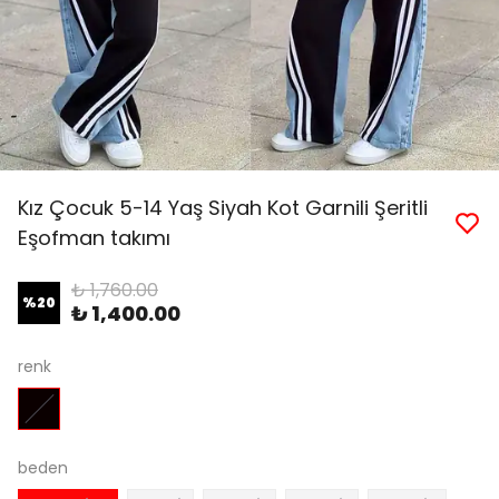
Kız Çocuk 5-14 Yaş Siyah Kot Garnili Şeritli
Eşofman takımı
₺ 1,760.00
%
20
₺ 1,400.00
renk
beden