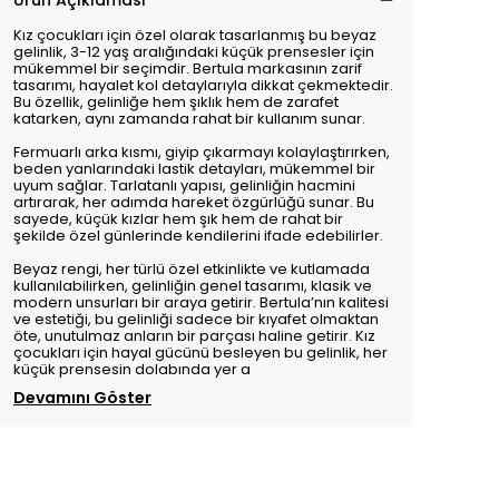
Ürün Açıklaması
Kız çocukları için özel olarak tasarlanmış bu beyaz
gelinlik, 3-12 yaş aralığındaki küçük prensesler için
mükemmel bir seçimdir. Bertula markasının zarif
tasarımı, hayalet kol detaylarıyla dikkat çekmektedir.
Bu özellik, gelinliğe hem şıklık hem de zarafet
katarken, aynı zamanda rahat bir kullanım sunar.
Fermuarlı arka kısmı, giyip çıkarmayı kolaylaştırırken,
beden yanlarındaki lastik detayları, mükemmel bir
uyum sağlar. Tarlatanlı yapısı, gelinliğin hacmini
artırarak, her adımda hareket özgürlüğü sunar. Bu
sayede, küçük kızlar hem şık hem de rahat bir
şekilde özel günlerinde kendilerini ifade edebilirler.
Beyaz rengi, her türlü özel etkinlikte ve kutlamada
kullanılabilirken, gelinliğin genel tasarımı, klasik ve
modern unsurları bir araya getirir. Bertula’nın kalitesi
ve estetiği, bu gelinliği sadece bir kıyafet olmaktan
öte, unutulmaz anların bir parçası haline getirir. Kız
çocukları için hayal gücünü besleyen bu gelinlik, her
küçük prensesin dolabında yer a
Devamını Göster