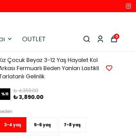
0
bı
OUTLET
Kız Çocuk Beyaz 3-12 Yaş Hayalet Kol
Arkası Fermuarlı Beden Yanları Lastikli
Tarlatanlı Gelinlik
₺ 4,359.00
%
11
₺ 3,890.00
beden
3-4 yaş
5-6 yaş
7-8 yaş