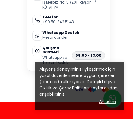
İş Merkezi No: 51/Z01 Tavşanlı /
KÜTAHYA
Telefon
+90 501 342 51 43
Whatsapp Destek
Mesaj gönder
Çalışma
Saatleri
09:00 - 23:00
Whatsapp ve
Telefon Destek
Alışveriş deneyiminizi iyileştirmek için
yasal düzenlemelere uygun çerezler
(cookies) kullanıyoruz. Detaylı bilgiye
Gizlilik ve Çerez Politikası
sayfamızdan
erişebilirsiniz.
Anladım