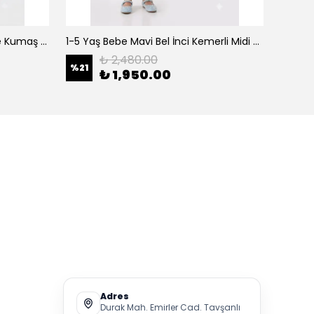
0-5 Yaş Şeker Pembe Organze Kumaş Bel İnci Kemerli Midi Boy Arkası Lastikli Abiye
1-5 Yaş Bebe Mavi Bel İnci Kemerli Midi Boy Arkası Lastikli Tütü Bebe Abiye
₺ 2,480.00
%
21
%
21
₺ 1,950.00
Adres
Durak Mah. Emirler Cad. Tavşanlı