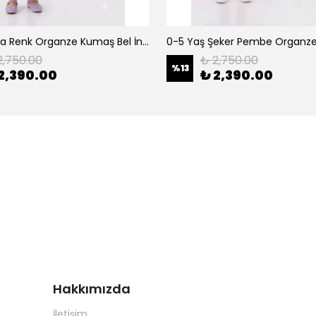
0-5 Yaş Lila Renk Organze Kumaş Bel İnci Kemerli Midi Boy Arkası Lastikli Abiye
2,750.00
₺ 2,750.00
%
13
2,390.00
₺ 2,390.00
Hakkımızda
İletişim