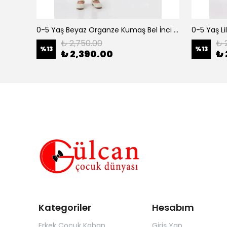
erkek çocuk 3-12 yaş siyah urban 3 lü takım
0-5 Yaş Beyaz Organze Kumaş Bel İnci Kemerli Midi Boy Arkası Lastikli Abiye
₺ 2,750.00
₺ 
%
13
%
13
₺ 2,390.00
₺ 
Kategoriler
Hesabım
Erkek Çocuk Kaban
Giriş Yap