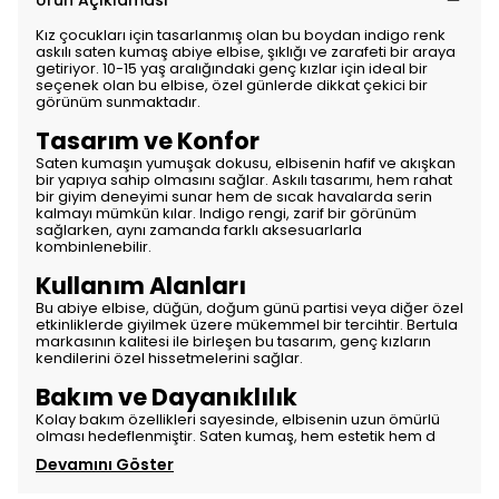
Ürün Açıklaması
Kız çocukları için tasarlanmış olan bu boydan indigo renk
askılı saten kumaş abiye elbise, şıklığı ve zarafeti bir araya
getiriyor. 10-15 yaş aralığındaki genç kızlar için ideal bir
seçenek olan bu elbise, özel günlerde dikkat çekici bir
görünüm sunmaktadır.
Tasarım ve Konfor
Saten kumaşın yumuşak dokusu, elbisenin hafif ve akışkan
bir yapıya sahip olmasını sağlar. Askılı tasarımı, hem rahat
bir giyim deneyimi sunar hem de sıcak havalarda serin
kalmayı mümkün kılar. Indigo rengi, zarif bir görünüm
sağlarken, aynı zamanda farklı aksesuarlarla
kombinlenebilir.
Kullanım Alanları
Bu abiye elbise, düğün, doğum günü partisi veya diğer özel
etkinliklerde giyilmek üzere mükemmel bir tercihtir. Bertula
markasının kalitesi ile birleşen bu tasarım, genç kızların
kendilerini özel hissetmelerini sağlar.
Bakım ve Dayanıklılık
Kolay bakım özellikleri sayesinde, elbisenin uzun ömürlü
olması hedeflenmiştir. Saten kumaş, hem estetik hem d
Devamını Göster