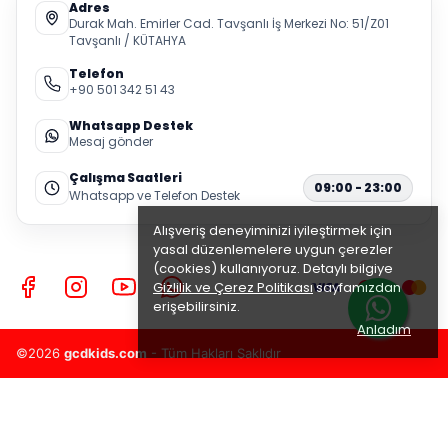
Adres
Durak Mah. Emirler Cad. Tavşanlı İş Merkezi No: 51/Z01
Tavşanlı / KÜTAHYA
Telefon
+90 501 342 51 43
Whatsapp Destek
Mesaj gönder
Çalışma Saatleri
09:00 - 23:00
Whatsapp ve Telefon Destek
Alışveriş deneyiminizi iyileştirmek için
yasal düzenlemelere uygun çerezler
(cookies) kullanıyoruz. Detaylı bilgiye
Gizlilik ve Çerez Politikası
sayfamızdan
erişebilirsiniz.
Anladım
©2026
gcdkids.com
- Tüm Hakları Saklıdır