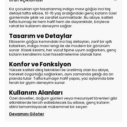
Ürün Açıklaması
Kız çocukları için tasarlanmış indigo mavi göğüs inci taş
detaylı tafta elbise, 10-15 yaş aralığındaki genç kızların özel
günlerinde şıklık ve zarafet sunmaktadır. Bu abiye, kaliteli
tafta kumaşı ile hem hafif hem de dayanıklıdır, böylece
rahat bir kullanım deneyimi sağlar.
Tasarım ve Detaylar
Elbisenin göğüs kısmındaki inci taş detayları, zarif bir ışıltı
katarken, indigo mavi rengi ile de modern bir görünüm
sunar. Klasik kesimi, her vücut tipine uyum sağlarken, genç
kızların kendilerini özel hissetmelerine olanak tanır.
Konfor ve Fonksiyon
Yüksek kaliteli dikiş teknikleri ile üretilmiş olan bu abiye,
hareket özgürlüğü sağlarken, aynı zamanda şıklığı da ön
planda tutar. Tafta kumaşın hafif yapısı, yaz aylarında bile
ferah bir giyim deneyimi sunar.
Kullanım Alanları
Özel davetler, doğum günleri veya mezuniyet törenleri gibi
etkinliklerde tercih edilebilecek bu elbise, genç kızların
stilini tamamlayacak mükemmel bir seçen
Devamını Göster