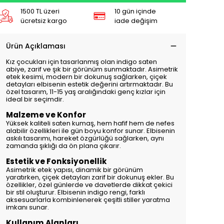
1500 TL üzeri
10 gün içinde
ücretsiz kargo
iade değişim
Ürün Açıklaması
Kız çocukları için tasarlanmış olan indigo saten
abiye, zarif ve şık bir görünüm sunmaktadır. Asimetrik
etek kesimi, modern bir dokunuş sağlarken, çiçek
detayları elbisenin estetik değerini artırmaktadır. Bu
özel tasarım, 11-15 yaş aralığındaki genç kızlar için
ideal bir seçimdir.
Malzeme ve Konfor
Yüksek kaliteli saten kumaş, hem hafif hem de nefes
alabilir özellikleri ile gün boyu konfor sunar. Elbisenin
askılı tasarımı, hareket özgürlüğü sağlarken, aynı
zamanda şıklığı da ön plana çıkarır.
Estetik ve Fonksiyonellik
Asimetrik etek yapısı, dinamik bir görünüm
yaratırken, çiçek detayları zarif bir dokunuş ekler. Bu
özellikler, özel günlerde ve davetlerde dikkat çekici
bir stil oluşturur. Elbisenin indigo rengi, farklı
aksesuarlarla kombinlenerek çeşitli stiller yaratma
imkanı sunar.
Kullanım Alanları