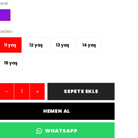
renk
beden
11 yaş
12 yaş
13 yaş
14 yaş
15 yaş
SEPETE EKLE
HEMEN AL
WHATSAPP