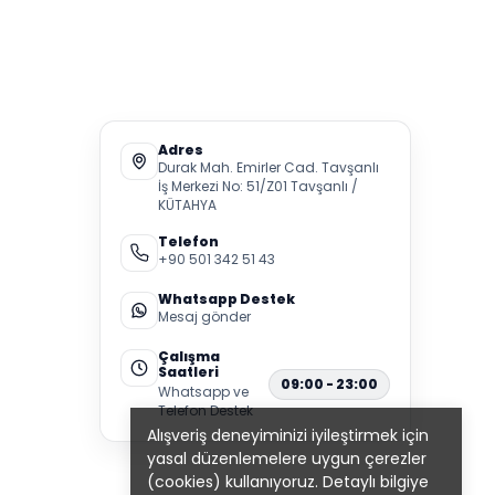
Adres
Durak Mah. Emirler Cad. Tavşanlı
İş Merkezi No: 51/Z01 Tavşanlı /
KÜTAHYA
Telefon
+90 501 342 51 43
Whatsapp Destek
Mesaj gönder
Çalışma
Saatleri
09:00 - 23:00
Whatsapp ve
Telefon Destek
Alışveriş deneyiminizi iyileştirmek için
yasal düzenlemelere uygun çerezler
(cookies) kullanıyoruz. Detaylı bilgiye