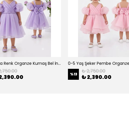
0-5 Yaş Lila Renk Organze Kumaş Bel İnci Kemerli Midi Boy Arkası Lastikli Abiye
2,750.00
₺ 2,750.00
%
13
2,390.00
₺ 2,390.00