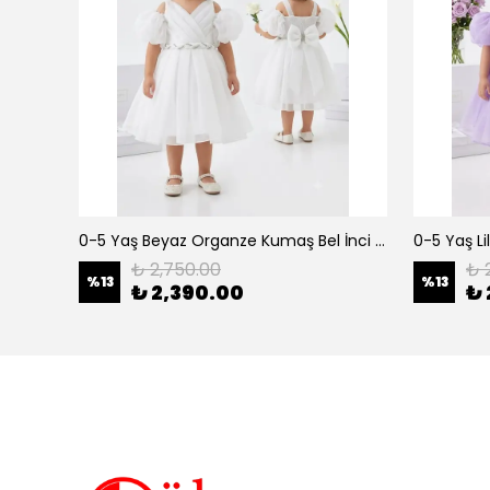
erkek çocuk 3-12 yaş siyah urban 3 lü takım
0-5 Yaş Beyaz Organze Kumaş Bel İnci Kemerli Midi Boy Arkası Lastikli Abiye
₺ 2,750.00
₺ 
%
13
%
13
₺ 2,390.00
₺ 