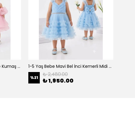
0-5 Yaş Şeker Pembe Organze Kumaş Bel İnci Kemerli Midi Boy Arkası Lastikli Abiye
1-5 Yaş Bebe Mavi Bel İnci Kemerli Midi Boy Arkası Lastikli Tütü Bebe Abiye
₺ 2,480.00
%
21
%
21
₺ 1,950.00