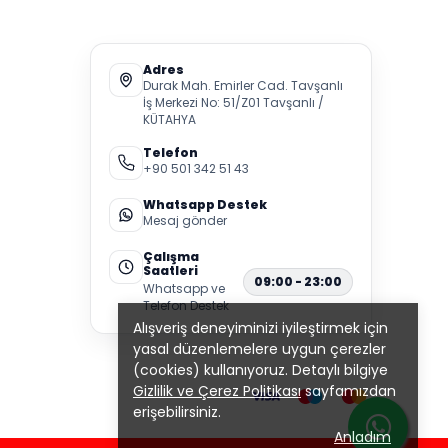
Adres
Durak Mah. Emirler Cad. Tavşanlı
İş Merkezi No: 51/Z01 Tavşanlı /
KÜTAHYA
Telefon
+90 501 342 51 43
Whatsapp Destek
Mesaj gönder
Çalışma
Saatleri
09:00 - 23:00
Whatsapp ve
Telefon Destek
Alışveriş deneyiminizi iyileştirmek için
yasal düzenlemelere uygun çerezler
(cookies) kullanıyoruz. Detaylı bilgiye
Gizlilik ve Çerez Politikası
sayfamızdan
erişebilirsiniz.
Anladım