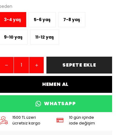
beden
3-4 yaş
5-6 yaş
7-8 yaş
9-10 yaş
11-12 yaş
SEPETE EKLE
HEMEN AL
WHATSAPP
1500 TL üzeri
10 gün içinde
ücretsiz kargo
iade değişim