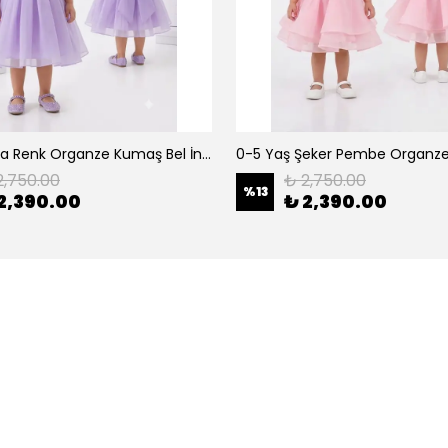
0-5 Yaş Lila Renk Organze Kumaş Bel İnci Kemerli Midi Boy Arkası Lastikli Abiye
2,750.00
₺ 2,750.00
%
13
2,390.00
₺ 2,390.00