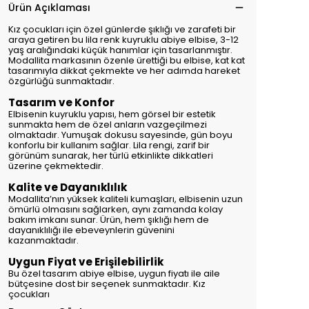
Ürün Açıklaması
Kız çocukları için özel günlerde şıklığı ve zarafeti bir
araya getiren bu lila renk kuyruklu abiye elbise, 3-12
yaş aralığındaki küçük hanımlar için tasarlanmıştır.
Modallita markasının özenle ürettiği bu elbise, kat kat
tasarımıyla dikkat çekmekte ve her adımda hareket
özgürlüğü sunmaktadır.
Tasarım ve Konfor
Elbisenin kuyruklu yapısı, hem görsel bir estetik
sunmakta hem de özel anların vazgeçilmezi
olmaktadır. Yumuşak dokusu sayesinde, gün boyu
konforlu bir kullanım sağlar. Lila rengi, zarif bir
görünüm sunarak, her türlü etkinlikte dikkatleri
üzerine çekmektedir.
Kalite ve Dayanıklılık
Modallita’nın yüksek kaliteli kumaşları, elbisenin uzun
ömürlü olmasını sağlarken, aynı zamanda kolay
bakım imkanı sunar. Ürün, hem şıklığı hem de
dayanıklılığı ile ebeveynlerin güvenini
kazanmaktadır.
Uygun Fiyat ve Erişilebilirlik
Bu özel tasarım abiye elbise, uygun fiyatı ile aile
bütçesine dost bir seçenek sunmaktadır. Kız
çocukları