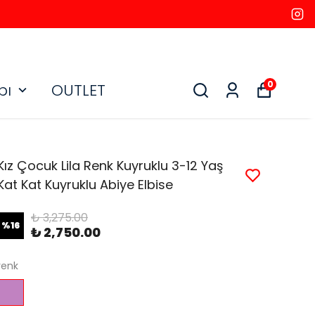
0
bı
OUTLET
Kız Çocuk Lila Renk Kuyruklu 3-12 Yaş
Kat Kat Kuyruklu Abiye Elbise
₺ 3,275.00
%
16
₺ 2,750.00
renk