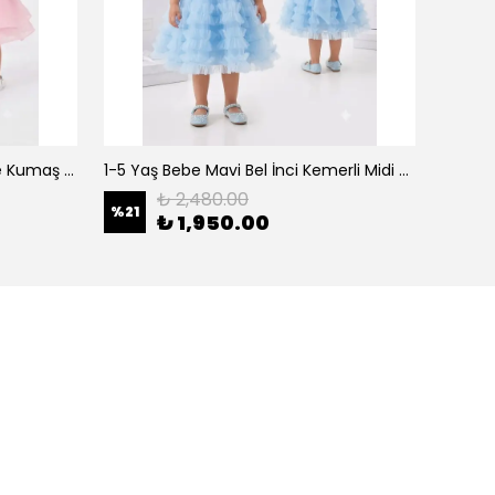
0-5 Yaş Şeker Pembe Organze Kumaş Bel İnci Kemerli Midi Boy Arkası Lastikli Abiye
1-5 Yaş Bebe Mavi Bel İnci Kemerli Midi Boy Arkası Lastikli Tütü Bebe Abiye
₺ 2,480.00
%
21
%
21
₺ 1,950.00