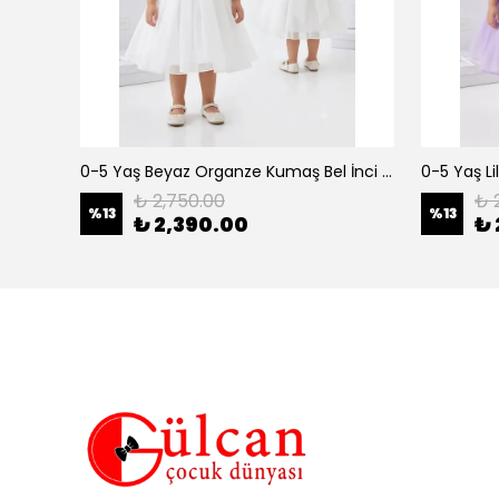
erkek çocuk 3-12 yaş siyah urban 3 lü takım
0-5 Yaş Beyaz Organze Kumaş Bel İnci Kemerli Midi Boy Arkası Lastikli Abiye
₺ 2,750.00
₺ 
%
13
%
13
₺ 2,390.00
₺ 