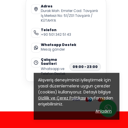
Adres
Durak Mah. Emirler Cad. Tavşanlı
İş Merkezi No: 51/Z01 Tavşanlı /
KÜTAHYA
Telefon
+90 501 342 51 43
Whatsapp Destek
Mesaj gönder
Çalışma
Saatleri
09:00 - 23:00
Whatsapp ve
Telefon Destek
Alışveriş deneyiminizi iyileştirmek için
yasal düzenlemelere uygun çerezler
(cookies) kullanıyoruz. Detaylı bilgiye
Gizlilik ve Çerez Politikası
sayfamızdan
erişebilirsiniz.
Anladım