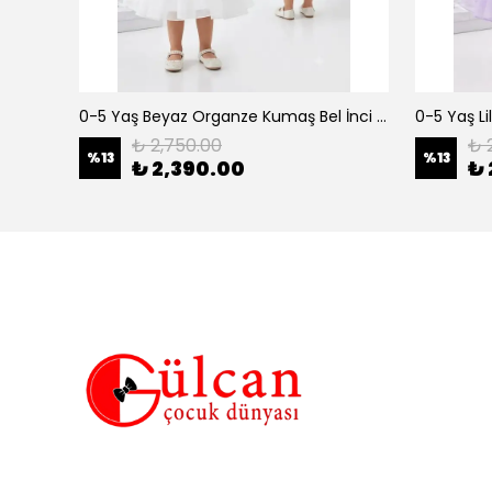
erkek çocuk 3-12 yaş siyah urban 3 lü takım
0-5 Yaş Beyaz Organze Kumaş Bel İnci Kemerli Midi Boy Arkası Lastikli Abiye
₺ 2,750.00
₺ 
%
13
%
13
₺ 2,390.00
₺ 