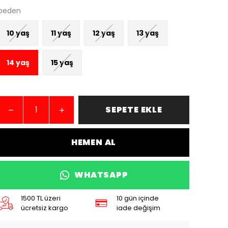
beden
10 yaş
11 yaş
12 yaş
13 yaş
14 yaş
15 yaş
SEPETE EKLE
HEMEN AL
WHATSAPP
1500 TL üzeri
10 gün içinde
ücretsiz kargo
iade değişim