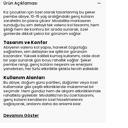
Ürün Açıklaması
Kız çocukları için özel olarak tasarlanmış bu şeker
pembe abiye, 10-15 yaş aralığındaki genç kızların
zarafetini ön plana çıkarır. Modallita markasının
sunduğu bu sim detaylı tek valeno kol tasarımı, hem
şıklığı hem de konforu bir arada sunarak, özel
günlerde dikkat çekici bir görünüm sağlar.
Tasarım ve Konfor
Abiyenin valeno kol yapısı, hareket özgürlüğü
sağlarken, sim detayları ise ışıltılı bir görünüm
kazandırır. Yüksek kaliteli kumaş kullanımı, cilde dost
bir yapı sunarak gün boyu rahatlık sağlar. Şeker
pembe rengi, genç kızların neşesini ve enerjisini
yansıtırken, her türlü etkinlikte şıklıkla tercih edilebilir.
Kullanım Alanları
Bu abiye, doğum günü partileri, düğünler veya özel
kutlamalar gibi çeşitli etkinliklerde mükemmel bir
seçimdir. Hem gündüz hem de akşam etkinliklerinde
rahatlıkla giyilebilir. Modallita’nın bu özel tasarımı,
genç kızların kendilerini özel hissetmelerini
sağlayarak, anılarını daha da anlamlı kılar.
Devamını Göster