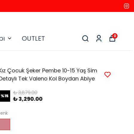
0
bı
OUTLET
Kız Çocuk Şeker Pembe 10-15 Yaş Sim
Detaylı Tek Valeno Kol Boydan Abiye
₺ 3,879.00
%
15
₺ 3,290.00
renk