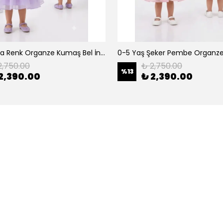
0-5 Yaş Lila Renk Organze Kumaş Bel İnci Kemerli Midi Boy Arkası Lastikli Abiye
2,750.00
₺ 2,750.00
%
13
2,390.00
₺ 2,390.00