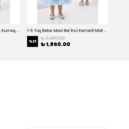
0-5 Yaş Şeker Pembe Organze Kumaş Bel İnci Kemerli Midi Boy Arkası Lastikli Abiye
1-5 Yaş Bebe Mavi Bel İnci Kemerli Midi Boy Arkası Lastikli Tütü Bebe Abiye
₺ 2,480.00
%
21
%
21
₺ 1,950.00