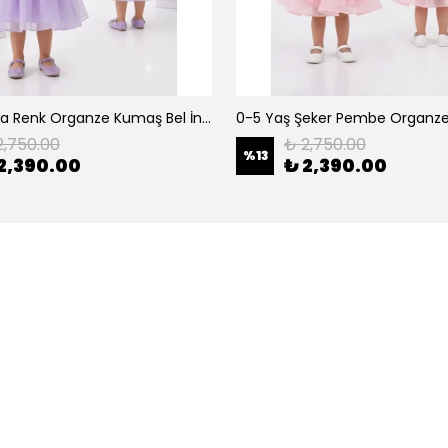
0-5 Yaş Lila Renk Organze Kumaş Bel İnci Kemerli Midi Boy Arkası Lastikli Abiye
2,750.00
₺ 2,750.00
%
13
2,390.00
₺ 2,390.00