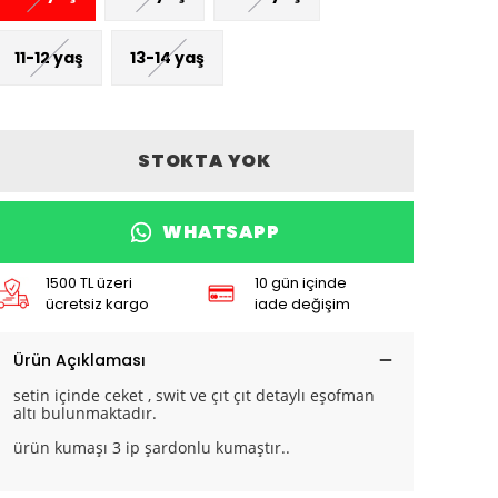
11-12 yaş
13-14 yaş
STOKTA YOK
WHATSAPP
1500 TL üzeri
10 gün içinde
ücretsiz kargo
iade değişim
Ürün Açıklaması
setin içinde ceket , swit ve çıt çıt detaylı eşofman
altı bulunmaktadır.
ürün kumaşı 3 ip şardonlu kumaştır..