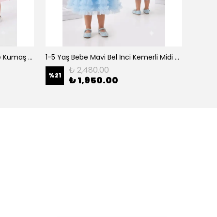
0-5 Yaş Şeker Pembe Organze Kumaş Bel İnci Kemerli Midi Boy Arkası Lastikli Abiye
1-5 Yaş Bebe Mavi Bel İnci Kemerli Midi Boy Arkası Lastikli Tütü Bebe Abiye
₺ 2,480.00
%
21
%
21
₺ 1,950.00