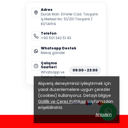
Adres
Durak Mah. Emirler Cad. Tavşanlı
İş Merkezi No: 51/Z01 Tavşanlı /
KÜTAHYA
Telefon
+90 501 342 51 43
Whatsapp Destek
Mesaj gönder
Çalışma
Saatleri
09:00 - 23:00
Whatsapp ve
Telefon Destek
Alışveriş deneyiminizi iyileştirmek için
yasal düzenlemelere uygun çerezler
(cookies) kullanıyoruz. Detaylı bilgiye
Gizlilik ve Çerez Politikası
sayfamızdan
erişebilirsiniz.
Anladım