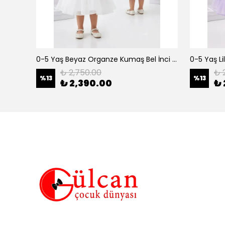
erkek çocuk 3-12 yaş siyah urban 3 lü takım
0-5 Yaş Beyaz Organze Kumaş Bel İnci Kemerli Midi Boy Arkası Lastikli Abiye
₺ 2,750.00
₺ 
%
13
%
13
₺ 2,390.00
₺ 