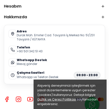
Hesabım
Hakkımızda
Adres
Durak Mah. Emirler Cad. Tavşanlı İş Merkezi No: 51/Z01
Tavşanlı / KÜTAHYA
Telefon
+90 501 342 51 43
Whatsapp Destek
Mesaj gönder
Çalışma Saatleri
09:00 - 23:00
Whatsapp ve Telefon Destek
Alışveriş deneyiminizi iyileştirmek için
yasal düzenlemelere uygun çerezler
(cookies) kullanıyoruz. Detaylı bilgiye
Gizlilik ve Çerez Politikası
sayfamızdan
erişebilirsiniz.