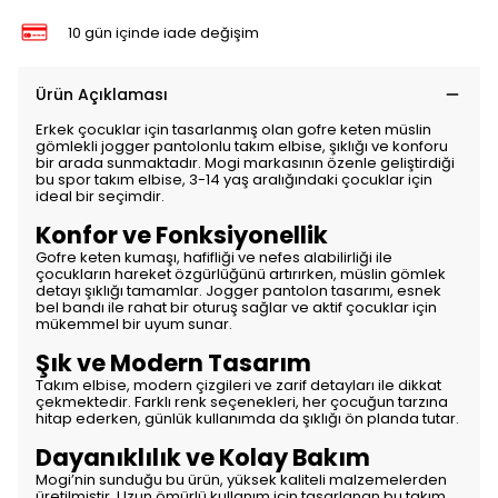
10 gün içinde iade değişim
Ürün Açıklaması
Erkek çocuklar için tasarlanmış olan gofre keten müslin
gömlekli jogger pantolonlu takım elbise, şıklığı ve konforu
bir arada sunmaktadır. Mogi markasının özenle geliştirdiği
bu spor takım elbise, 3-14 yaş aralığındaki çocuklar için
ideal bir seçimdir.
Konfor ve Fonksiyonellik
Gofre keten kumaşı, hafifliği ve nefes alabilirliği ile
çocukların hareket özgürlüğünü artırırken, müslin gömlek
detayı şıklığı tamamlar. Jogger pantolon tasarımı, esnek
bel bandı ile rahat bir oturuş sağlar ve aktif çocuklar için
mükemmel bir uyum sunar.
Şık ve Modern Tasarım
Takım elbise, modern çizgileri ve zarif detayları ile dikkat
çekmektedir. Farklı renk seçenekleri, her çocuğun tarzına
hitap ederken, günlük kullanımda da şıklığı ön planda tutar.
Dayanıklılık ve Kolay Bakım
Mogi’nin sunduğu bu ürün, yüksek kaliteli malzemelerden
üretilmiştir. Uzun ömürlü kullanım için tasarlanan bu takım