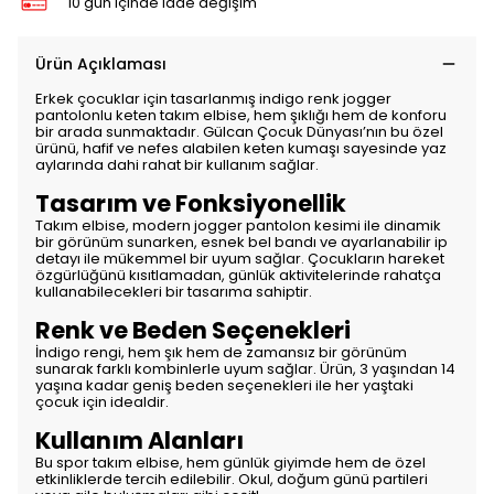
10 gün içinde iade değişim
Ürün Açıklaması
Erkek çocuklar için tasarlanmış indigo renk jogger
pantolonlu keten takım elbise, hem şıklığı hem de konforu
bir arada sunmaktadır. Gülcan Çocuk Dünyası’nın bu özel
ürünü, hafif ve nefes alabilen keten kumaşı sayesinde yaz
aylarında dahi rahat bir kullanım sağlar.
Tasarım ve Fonksiyonellik
Takım elbise, modern jogger pantolon kesimi ile dinamik
bir görünüm sunarken, esnek bel bandı ve ayarlanabilir ip
detayı ile mükemmel bir uyum sağlar. Çocukların hareket
özgürlüğünü kısıtlamadan, günlük aktivitelerinde rahatça
kullanabilecekleri bir tasarıma sahiptir.
Renk ve Beden Seçenekleri
İndigo rengi, hem şık hem de zamansız bir görünüm
sunarak farklı kombinlerle uyum sağlar. Ürün, 3 yaşından 14
yaşına kadar geniş beden seçenekleri ile her yaştaki
çocuk için idealdir.
Kullanım Alanları
Bu spor takım elbise, hem günlük giyimde hem de özel
etkinliklerde tercih edilebilir. Okul, doğum günü partileri