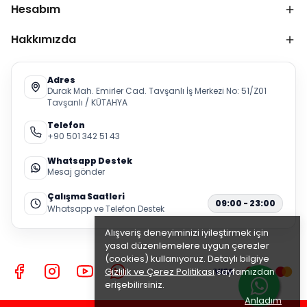
Hesabım
Hakkımızda
Adres
Durak Mah. Emirler Cad. Tavşanlı İş Merkezi No: 51/Z01
Tavşanlı / KÜTAHYA
Telefon
+90 501 342 51 43
Whatsapp Destek
Mesaj gönder
Çalışma Saatleri
09:00 - 23:00
Whatsapp ve Telefon Destek
Alışveriş deneyiminizi iyileştirmek için
yasal düzenlemelere uygun çerezler
(cookies) kullanıyoruz. Detaylı bilgiye
Gizlilik ve Çerez Politikası
sayfamızdan
erişebilirsiniz.
Anladım