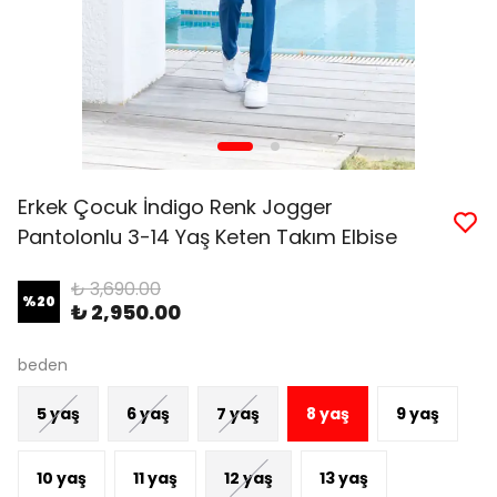
Erkek Çocuk İndigo Renk Jogger
Pantolonlu 3-14 Yaş Keten Takım Elbise
₺ 3,690.00
%
20
₺ 2,950.00
beden
5 yaş
6 yaş
7 yaş
8 yaş
9 yaş
10 yaş
11 yaş
12 yaş
13 yaş