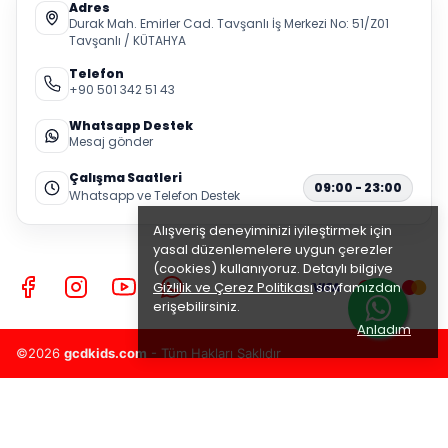
Adres
Durak Mah. Emirler Cad. Tavşanlı İş Merkezi No: 51/Z01
Tavşanlı / KÜTAHYA
Telefon
+90 501 342 51 43
Whatsapp Destek
Mesaj gönder
Çalışma Saatleri
09:00 - 23:00
Whatsapp ve Telefon Destek
Alışveriş deneyiminizi iyileştirmek için
yasal düzenlemelere uygun çerezler
(cookies) kullanıyoruz. Detaylı bilgiye
Gizlilik ve Çerez Politikası
sayfamızdan
erişebilirsiniz.
Anladım
©2026
gcdkids.com
- Tüm Hakları Saklıdır