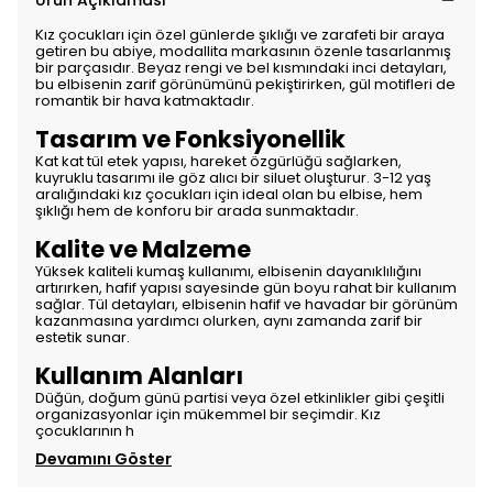
Ürün Açıklaması
Kız çocukları için özel günlerde şıklığı ve zarafeti bir araya
getiren bu abiye, modallita markasının özenle tasarlanmış
bir parçasıdır. Beyaz rengi ve bel kısmındaki inci detayları,
bu elbisenin zarif görünümünü pekiştirirken, gül motifleri de
romantik bir hava katmaktadır.
Tasarım ve Fonksiyonellik
Kat kat tül etek yapısı, hareket özgürlüğü sağlarken,
kuyruklu tasarımı ile göz alıcı bir siluet oluşturur. 3-12 yaş
aralığındaki kız çocukları için ideal olan bu elbise, hem
şıklığı hem de konforu bir arada sunmaktadır.
Kalite ve Malzeme
Yüksek kaliteli kumaş kullanımı, elbisenin dayanıklılığını
artırırken, hafif yapısı sayesinde gün boyu rahat bir kullanım
sağlar. Tül detayları, elbisenin hafif ve havadar bir görünüm
kazanmasına yardımcı olurken, aynı zamanda zarif bir
estetik sunar.
Kullanım Alanları
Düğün, doğum günü partisi veya özel etkinlikler gibi çeşitli
organizasyonlar için mükemmel bir seçimdir. Kız
çocuklarının h
Devamını Göster