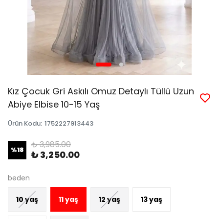
Kız Çocuk Gri Askılı Omuz Detaylı Tüllü Uzun
Abiye Elbise 10-15 Yaş
Ürün Kodu
:
1752227913443
₺ 3,985.00
%
18
₺ 3,250.00
beden
10 yaş
11 yaş
12 yaş
13 yaş