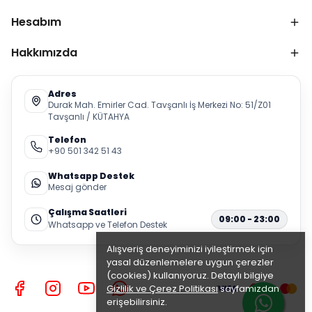
Hesabım
Hakkımızda
Adres
Durak Mah. Emirler Cad. Tavşanlı İş Merkezi No: 51/Z01
Tavşanlı / KÜTAHYA
Telefon
+90 501 342 51 43
Whatsapp Destek
Mesaj gönder
Çalışma Saatleri
09:00 - 23:00
Whatsapp ve Telefon Destek
Alışveriş deneyiminizi iyileştirmek için
yasal düzenlemelere uygun çerezler
(cookies) kullanıyoruz. Detaylı bilgiye
Gizlilik ve Çerez Politikası
sayfamızdan
erişebilirsiniz.