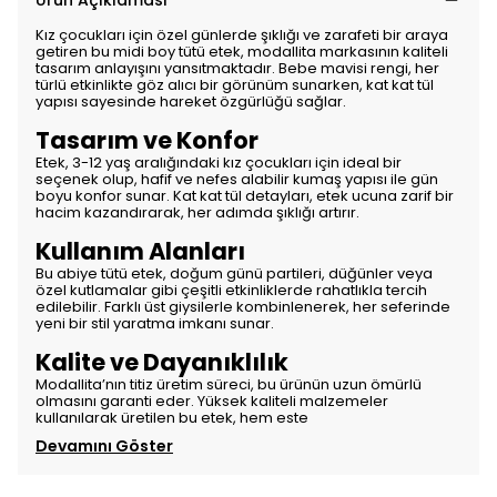
Ürün Açıklaması
Kız çocukları için özel günlerde şıklığı ve zarafeti bir araya
getiren bu midi boy tütü etek, modallita markasının kaliteli
tasarım anlayışını yansıtmaktadır. Bebe mavisi rengi, her
türlü etkinlikte göz alıcı bir görünüm sunarken, kat kat tül
yapısı sayesinde hareket özgürlüğü sağlar.
Tasarım ve Konfor
Etek, 3-12 yaş aralığındaki kız çocukları için ideal bir
seçenek olup, hafif ve nefes alabilir kumaş yapısı ile gün
boyu konfor sunar. Kat kat tül detayları, etek ucuna zarif bir
hacim kazandırarak, her adımda şıklığı artırır.
Kullanım Alanları
Bu abiye tütü etek, doğum günü partileri, düğünler veya
özel kutlamalar gibi çeşitli etkinliklerde rahatlıkla tercih
edilebilir. Farklı üst giysilerle kombinlenerek, her seferinde
yeni bir stil yaratma imkanı sunar.
Kalite ve Dayanıklılık
Modallita’nın titiz üretim süreci, bu ürünün uzun ömürlü
olmasını garanti eder. Yüksek kaliteli malzemeler
kullanılarak üretilen bu etek, hem este
Devamını Göster