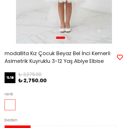
modallita Kız Çocuk Beyaz Bel İnci Kemerli
Asimetrik Kuyruklu 3-12 Yaş Abiye Elbise
₺ 3,275.00
%
16
₺ 2,750.00
renk
beden