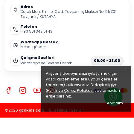
Adres
Durak Mah. Emirler Cad. Tavşanlı İş Merkezi No: 51/Z01
Tavşanlı / KÜTAHYA
Telefon
+90 501 342 51 43
Whatsapp Destek
Mesaj gönder
Çalışma Saatleri
09:00 - 23:00
Whatsapp ve Telefon Destek
Alışveriş deneyiminizi iyileştirmek için
yasal düzenlemelere uygun çerezler
(cookies) kullanıyoruz. Detaylı bilgiye
Gizlilik ve Çerez Politikası
sayfamızdan
erişebilirsiniz.
Anladım
©2026
gcdkids.com
- Tüm Hakları Saklıdır