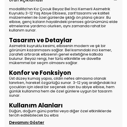
Ürün Açıklaması
modallita’nın Kız Çocuk Beyaz Bel İnci Kemerli Asimetrik
Kuyruklu 3-12 Yaş Abiye Elbisesi, zarif tasarımı ve kaliteli
malzemeleri ile özel günlerde şıklığı ön plana çıkarır. Bu
elbise, genç kızların hayalindeki prenses görünümünü elde
etmelerine yardımcı olurken, aynı zamanda rahat bir
kullanım sunar.
Tasarım ve Detaylar
Asimetrik kuyruklu kesimi, elbisenin modern ve şık bir
görünüm kazanmasını sağlar. Bel kısmındaki inci kemer,
zarafeti artırarak elbisenin genel estetiğine katkıda
bulunur. Beyaz rengi, her türlü etkinlikte ve davette
mükemmel bir seçim olmasını sağlar.
Konfor ve Fonksiyon
Üst düzey kumaş yapısı, cildin nefes almasına olanak
tanırken, hareket özgürlüğü sunar. 3-12 yaş aralığındaki kız
çocukları için ideal bir seçenek olan bu abiye elbise, hem
günlük kullanıma hem de özel günlere uygun bir tasarım
sunar.
Kullanım Alanları
Düğün, doğum günü partisi veya diğer özel etkinliklerde
tercih edilebilecek bu elbis
Devamını Göster